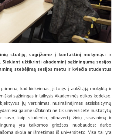
nių studijų, sugrįžome į kontaktinį mokymąsi ir
. Siekiant užtikrinti akademinį sąžiningumą sesijos
inų stebėjimą sesijos metu ir kviečia studentus
primena, kad kiekvienas, įstojęs į aukštąją mokyklą ir
miškai sąžiningas ir laikysis Akademinės etikos kodekso.
jektyvus jų vertinimas, nusirašinėjimas atsiskaitymų
damiesi galime užtikrinti ne tik universitete nustatytų
ir savo, kaip studento, pilnavertį žinių įsisavinimą ir
ningumą yra taikomos griežtos nuobaudos: darbo
rašoma skola ar išmetimas iš universiteto. Visa tai yra