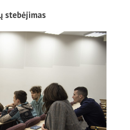
Mokestis už studijas
ų stebėjimas
Individualūs poreikiai
Registracija į dalykus
Skolos
Stipendijos ir lengvatos