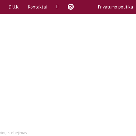
D.U.K
Kontaktai
Privatumo politika
ą
A, B dalykai
Rekvizitai
P)
Akademinės atostogos
Atstovybės biuras
Apeliacinių prašymų teikimas
komitetai (SPK)
Bendrabučiai
komisija
COVID-19
ntas
Egzaminų ir kolokviumų perlaikymas
Emocinė pagalba
bos
Gretutinės studijos
Kreditai
minų stebėjimas