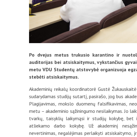
Po dvejus metus trukusio karantino ir nuotoli
auditorijas bei atsiskaitymus, vykstančius gyvai
metu VDU Studentų atstovybė organizuoja egzam
stebėti atsiskaitymus.
Akademinių reikalų koordinatorė Gustė Žukauskaitė 
sudarydamas studijų sutartį, pasirašo, jog bus akade
Plagijavimas, mokslo duomenų falsifikavimas, neob
metu – akademinio sąžiningumo nesilaikymas. Jo laiky
tvarkų, taisyklių laikymąsi ir studijų kokybę, bet 
atliekamo darbo kokybę. Už akademinį nesąži
nevertinimas, negalėjimas perlaikyti atsiskaitymo, į