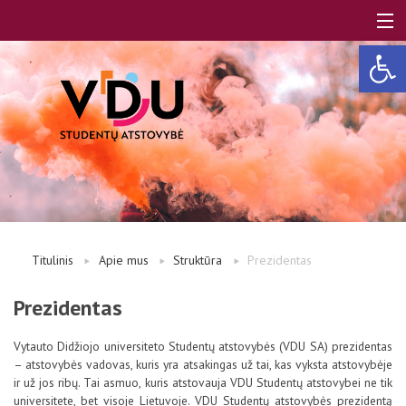
Open 
LT
EN
Apie mus
Titulinis
Apie mus
Struktūra
Prezidentas
Studentams
Prezidentas
Vytauto Didžiojo universiteto Studentų atstovybės (VDU SA) prezidentas
Studentų atstovai
– atstovybės vadovas, kuris yra atsakingas už tai, kas vyksta atstovybėje
ir už jos ribų. Tai asmuo, kuris atstovauja VDU Studentų atstovybei ne tik
universitete, bet visoje Lietuvoje. VDU Studentų atstovybės prezidentą