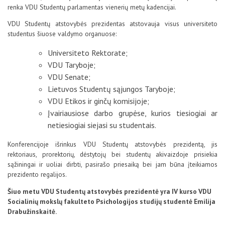
renka VDU Studentų parlamentas vienerių metų kadencijai.
D.U.K
VDU Studentų atstovybės prezidentas atstovauja visus universiteto
studentus šiuose valdymo organuose:
Kontaktai
Universiteto Rektorate;
VDU Taryboje;
VDU Senate;
Lietuvos Studentų sąjungos Taryboje;
VDU Etikos ir ginčų komisijoje;
Įvairiausiose darbo grupėse, kurios tiesiogiai ar
netiesiogiai siejasi su studentais.
Konferencijoje išrinkus VDU Studentų atstovybės prezidentą, jis
rektoriaus, prorektorių, dėstytojų bei studentų akivaizdoje prisiekia
sąžiningai ir uoliai dirbti, pasirašo priesaiką bei jam būna įteikiamos
Privatumo politika
prezidento regalijos.
Šiuo metu VDU Studentų atstovybės prezidentė yra IV kurso VDU
Socialinių mokslų fakulteto Psichologijos studijų studentė Emilija
Drabužinskaitė.