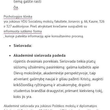
temą galite rasti
čia
.
Psichologijos klinika
yra įsikūrusi VDU Socialinių mokslų fakultete, Jonavos g. 66, Kaune, 326
ir 327 auditorijose. Prieš atvykstant kviečiame susipažinti su
informuota sutikimo forma
, kurioje pateikta informaciją apie konsultavimo procesą.
Sielovada:
Akademinė sielovada padeda
rūpintis dvasiniais poreikiais. Sielovada teikia platų
siūlomų užsiėmimų pasirinkimą: galima kalbėtis apie
Dievą mokslinėje, akademinėje perspektyvoje, taip
atveriant galimybę naujai ir giliau pažinti Kristų, auginti
krikščionišką ryžtingumą ir atsakomybę, drąsinti
studentus brandžiai draugystei, priimant kiekvieną tokį,
koks jis yra.
Akademinė sielovada yra įsikūrusi Politikos mokslų ir diplomatijos