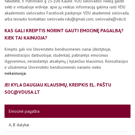
fakultete, V. Putvinskio g 23-104, Kaune. VDU sielovados veiklą galite
sekti ir virtualioje erdvėje. apie jų veiklas informaciją galima rasti VDU
akademinės sielovados Facebook paskyroje: VDU akademinė sielovada,
arba teirautis kontaktais sielovada.vdu@gmail.com, sielovada@vdu.lt
KAS GALI KREIPTIS NORINT GAUTI EMOCINĘ PAGALBĄ?
KIEK TAI KAINUOJA?
Kreiptis gali visi Universiteto bendruomenės nariai (dėstytojai,
administracijos darbuotojai, studentai), patiriantys emocinius
išgyvenimus, nerandantys atsakymų į kylančius klausimus. Konsultacijos
ir užsiėmimai Universiteto bendruomenės nariams nieko
nekainuoja.
JEI KYLA DAUGIAU KLAUSIMŲ, KREIPKIS EL. PAŠTU
SOC@VDUSA.LT
Emocinė pagalba
A, B dalykai