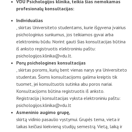
VDU Psichologijos klinika, teikia šias nemokamas
D.U.K
profesionalų konsultacijas:
Individualias
Kontaktai
, skirtas Universiteto studentams, kurie išgyvena įvairius
psichologinius sunkumus, jos teikiamos gyvai arba
elektroniniu būdu. Norint gauti šias konsultacijas būtina
iš anksto registruotis elektroniniu paštu:
psichologijos.klinika@vdu.lt.
Porų psichologines konsultacijas
, skirtas poroms, kurių bent vienas narys yra Universiteto
studentas. Šioms konsultacijoms galima kreiptis tik
tuomet, jei konsultuotis sutinka abu poros nariai.
Konsultacijoms būtina registruotis iš anksto.
Privatumo politika
Registracija į konsultacijas vyksta elektroniniu paštu:
psichologijos.klinika@vdu.lt
Asmeninio augimo grupę,
skirtą vidinio pasaulio vystymui. Grupės tema, vieta ir
laikas keičiasi kiekvieną studijų semestrą. Vietą, laiką ir