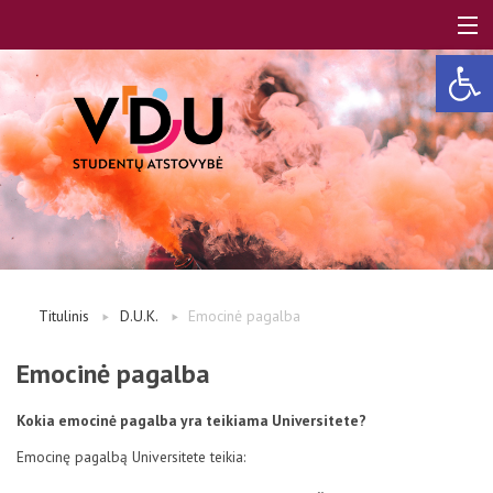
Open 
LT
EN
Apie mus
Titulinis
D.U.K.
Emocinė pagalba
Studentams
Emocinė pagalba
Kokia emocinė pagalba yra teikiama Universitete?
Studentų atstovai
Emocinę pagalbą Universitete teikia: