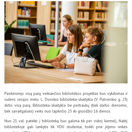
D.U.K
Kontaktai
Pasiteisinęs visą parą veikiančios bibliotekos projektas bus vykdomas ir
Privatumo politika
rudens sesijos metu. L. Donskio biblioteka-skaitykla (V. Putvinskio g. 23)
dirbs visą parą. Biblioteka-skaitykla be pertraukų (tiek darbo dienomis,
tiek savaitgaliais) veiks nuo lapkričio 25 iki gruodžio 16 dienos.
Nuo 21 val. patekti į biblioteką bus galima tik per vidinį kiemelį. Naktį
bibliotekoje gali lankytis tik VDU studentai, todėl prie įėjimo reikės