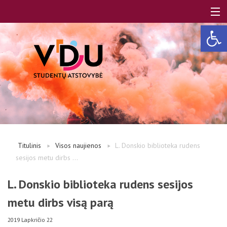
Open 
LT
EN
Apie mus
Titulinis
Visos naujienos
L. Donskio biblioteka rudens
sesijos metu dirbs ...
Studentams
L. Donskio biblioteka rudens sesijos
metu dirbs visą parą
Studentų atstovai
2019 Lapkričio 22