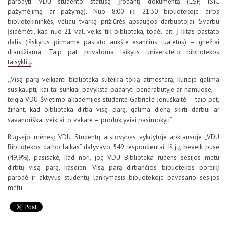
parodyti VDU studento statusą įrodantį dokumentą (LSP, ISIC
pažymėjimą ar pažymą). Nuo 8:00 iki 21:30 bibliotekoje dirbs
bibliotekininkės, vėliau tvarką prižiūrės apsaugos darbuotojai. Svarbu
įsidėmėti, kad nuo 21 val. veiks tik biblioteka, todėl eiti į kitas pastato
dalis (išskyrus pirmame pastato aukšte esančius tualetus) – griežtai
draudžiama. Taip pat privaloma laikytis universiteto bibliotekos
taisyklių
.
,,Visą parą veikianti biblioteka suteikia tokią atmosferą, kurioje galima
susikaupti, kai tai sunkiai pavyksta padaryti bendrabutyje ar namuose, –
teigia VDU Švietimo akademijos studentė Gabrielė Jonuškaitė – taip pat,
žinant, kad biblioteka dirba visą parą, galima dieną skirti darbui ar
savanoriškai veiklai, o vakare – produktyviai pasimokyti“.
Rugsėjo mėnesį VDU Studentų atstovybės vykdytoje apklausoje „VDU
Bibliotekos darbo laikas“ dalyvavo 549 respondentai. Iš jų, beveik puse
(49,9%), pasisakė, kad nori, jog VDU Biblioteka rudens sesijos metu
dirbtų visą parą, kasdien. Visą parą dirbančios bibliotekos poreikį
parodė ir aktyvus studentų lankymasis bibliotekoje pavasario sesijos
metu.