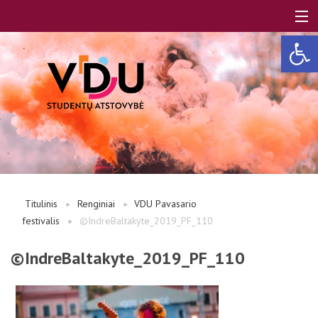
Open 
LT
EN
Apie mus
Titulinis
Renginiai
VDU Pavasario
festivalis
©IndreBaltakyte_2019_PF_110
Studentams
©IndreBaltakyte_2019_PF_110
Studentų atstovai