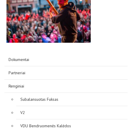
D.U.K
Kontaktai
Dokumentai
Partneriai
Renginiai
Privatumo politika
Subalansuotas Fuksas
V2
VDU Bendruomenės Kalėdos