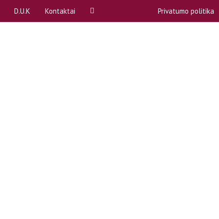
D.U.K
Kontaktai
Privatumo politika
ą
A, B dalykai
Rekvizitai
P)
Akademinės atostogos
Atstovybės biuras
Apeliacinių prašymų teikimas
komitetai (SPK)
Bendrabučiai
komisija
COVID-19
ntas
Egzaminų ir kolokviumų perlaikymas
Emocinė pagalba
bos
Gretutinės studijos
Kreditai