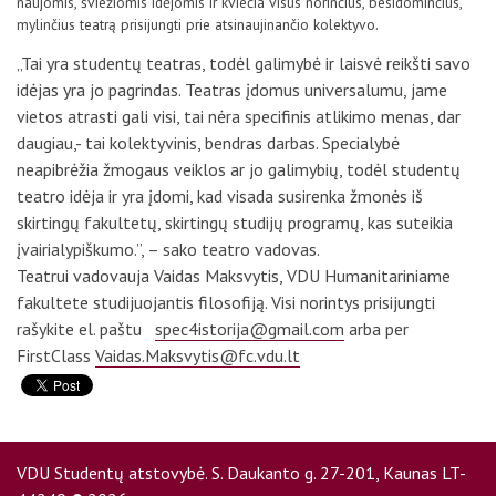
naujomis, šviežiomis idėjomis ir kviečia visus norinčius, besidominčius,
D.U.K
mylinčius teatrą prisijungti prie atsinaujinančio kolektyvo.
„Tai yra studentų teatras, todėl galimybė ir laisvė reikšti savo
idėjas yra jo pagrindas. Teatras įdomus universalumu, jame
Kontaktai
vietos atrasti gali visi, tai nėra specifinis atlikimo menas, dar
daugiau,- tai kolektyvinis, bendras darbas. Specialybė
neapibrėžia žmogaus veiklos ar jo galimybių, todėl studentų
teatro idėja ir yra įdomi, kad visada susirenka žmonės iš
skirtingų fakultetų, skirtingų studijų programų, kas suteikia
įvairialypiškumo.”, – sako teatro vadovas.
Teatrui vadovauja Vaidas Maksvytis, VDU Humanitariniame
fakultete studijuojantis filosofiją. Visi norintys prisijungti
rašykite el. paštu
spec4istorija@gmail.com
arba per
FirstClass
Vaidas.Maksvytis@fc.vdu.lt
Privatumo politika
VDU Studentų atstovybė. S. Daukanto g. 27-201, Kaunas LT-