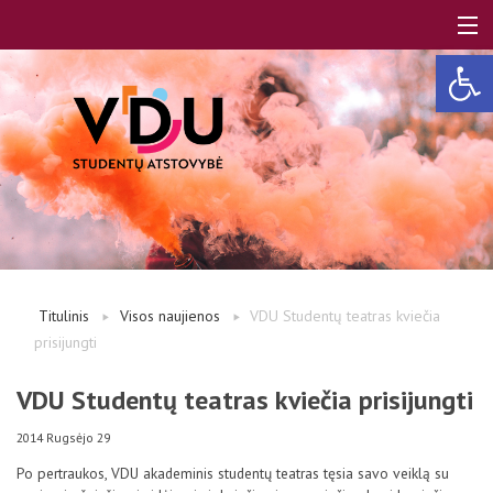
Open 
LT
EN
Apie mus
Titulinis
Visos naujienos
VDU Studentų teatras kviečia
prisijungti
Studentams
VDU Studentų teatras kviečia prisijungti
Studentų atstovai
2014 Rugsėjo 29
Po pertraukos, VDU akademinis studentų teatras tęsia savo veiklą su