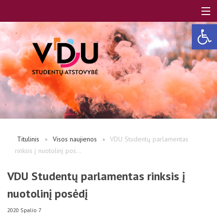
Open 
LT
EN
Apie mus
Titulinis
Visos naujienos
VDU Studentų parlamentas
rinksis į nuotolinį pos...
Studentams
VDU Studentų parlamentas rinksis į
nuotolinį posėdį
Studentų atstovai
2020 Spalio 7