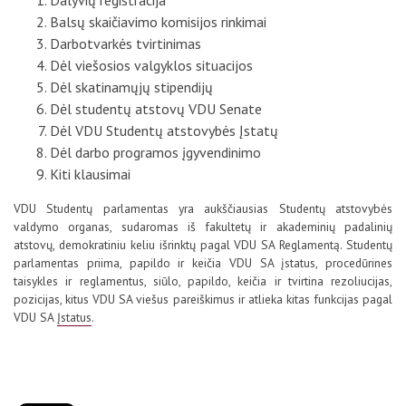
Dalyvių registracija
Balsų skaičiavimo komisijos rinkimai
Darbotvarkės tvirtinimas
Dėl viešosios valgyklos situacijos
Dėl skatinamųjų stipendijų
Dėl studentų atstovų VDU Senate
Dėl VDU Studentų atstovybės Įstatų
Dėl darbo programos įgyvendinimo
Kiti klausimai
VDU Studentų parlamentas yra aukščiausias Studentų atstovybės
valdymo organas, sudaromas iš fakultetų ir akademinių padalinių
atstovų, demokratiniu keliu išrinktų pagal VDU SA Reglamentą. Studentų
parlamentas priima, papildo ir keičia VDU SA įstatus, procedūrines
taisykles ir reglamentus, siūlo, papildo, keičia ir tvirtina rezoliucijas,
pozicijas, kitus VDU SA viešus pareiškimus ir atlieka kitas funkcijas pagal
VDU SA
Įstatus
.