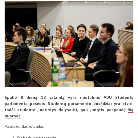
D.U.K
Kontaktai
Spalio 8 dieną 18 valandą vyks nuotolinis VDU Studentų
Privatumo politika
parlamento posėdis. Studentų parlamento posėdžiai yra atviri,
todėl studentai, norintys dalyvauti, gali jungtis paspaudę
šią
nuorodą
.
Posėdžio darbotvarkė: