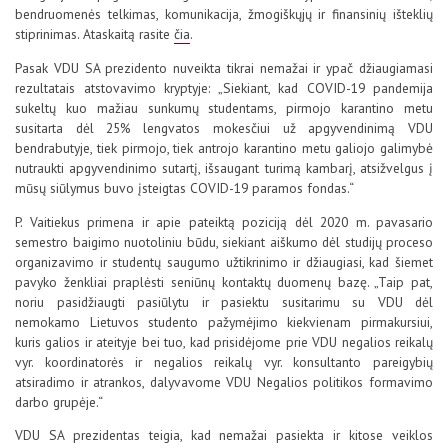
bendruomenės telkimas, komunikacija, žmogiškųjų ir finansinių išteklių
stiprinimas. Ataskaitą rasite
čia
.
Pasak VDU SA prezidento nuveikta tikrai nemažai ir ypač džiaugiamasi
rezultatais atstovavimo kryptyje: „Siekiant, kad COVID-19 pandemija
sukeltų kuo mažiau sunkumų studentams, pirmojo karantino metu
susitarta dėl 25% lengvatos mokesčiui už apgyvendinimą VDU
bendrabutyje, tiek pirmojo, tiek antrojo karantino metu galiojo galimybė
nutraukti apgyvendinimo sutartį, išsaugant turimą kambarį, atsižvelgus į
mūsų siūlymus buvo įsteigtas COVID-19 paramos fondas.“
P. Vaitiekus primena ir apie pateiktą poziciją dėl 2020 m. pavasario
semestro baigimo nuotoliniu būdu, siekiant aiškumo dėl studijų proceso
organizavimo ir studentų saugumo užtikrinimo ir džiaugiasi, kad šiemet
pavyko ženkliai praplėsti seniūnų kontaktų duomenų bazę. „Taip pat,
noriu pasidžiaugti pasiūlytu ir pasiektu susitarimu su VDU dėl
nemokamo Lietuvos studento pažymėjimo kiekvienam pirmakursiui,
kuris galios ir ateityje bei tuo, kad prisidėjome prie VDU negalios reikalų
vyr. koordinatorės ir negalios reikalų vyr. konsultanto pareigybių
atsiradimo ir atrankos, dalyvavome VDU Negalios politikos formavimo
darbo grupėje.“
VDU SA prezidentas teigia, kad nemažai pasiekta ir kitose veiklos