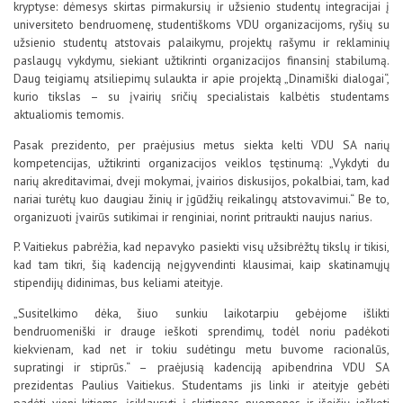
kryptyse: dėmesys skirtas pirmakursių ir užsienio studentų integracijai į
universiteto bendruomenę, studentiškoms VDU organizacijoms, ryšių su
užsienio studentų atstovais palaikymu, projektų rašymu ir reklaminių
paslaugų vykdymu, siekiant užtikrinti organizacijos finansinį stabilumą.
Daug teigiamų atsiliepimų sulaukta ir apie projektą „Dinamiški dialogai“,
kurio tikslas – su įvairių sričių specialistais kalbėtis studentams
aktualiomis temomis.
Pasak prezidento, per praėjusius metus siekta kelti VDU SA narių
kompetencijas, užtikrinti organizacijos veiklos tęstinumą: „Vykdyti du
narių akreditavimai, dveji mokymai, įvairios diskusijos, pokalbiai, tam, kad
nariai turėtų kuo daugiau žinių ir įgūdžių reikalingų atstovavimui.“ Be to,
organizuoti įvairūs sutikimai ir renginiai, norint pritraukti naujus narius.
P. Vaitiekus pabrėžia, kad nepavyko pasiekti visų užsibrėžtų tikslų ir tikisi,
kad tam tikri, šią kadenciją neįgyvendinti klausimai, kaip skatinamųjų
stipendijų didinimas, bus keliami ateityje.
„Susitelkimo dėka, šiuo sunkiu laikotarpiu gebėjome išlikti
bendruomeniški ir drauge ieškoti sprendimų, todėl noriu padėkoti
kiekvienam, kad net ir tokiu sudėtingu metu buvome racionalūs,
supratingi ir stiprūs.“ – praėjusią kadenciją apibendrina VDU SA
prezidentas Paulius Vaitiekus. Studentams jis linki ir ateityje gebėti
padėti vieni kitiems, įsiklausyti į skirtingas nuomones ir išeičių ieškoti