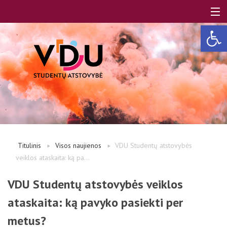
Open 
LT
EN
Apie mus
Titulinis
Visos naujienos
VDU Studentų atstovybės
veiklos ataskaita: ką pa...
Studentams
VDU Studentų atstovybės veiklos
ataskaita: ką pavyko pasiekti per
Studentų atstovai
metus?