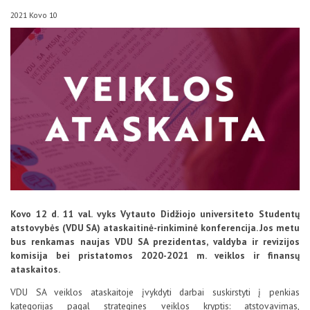
D.U.K
2021 Kovo 10
Kontaktai
Kovo 12 d. 11 val. vyks Vytauto Didžiojo universiteto Studentų
atstovybės (VDU SA) ataskaitinė-rinkiminė konferencija. Jos metu
Privatumo politika
bus renkamas naujas VDU SA prezidentas, valdyba ir revizijos
komisija bei pristatomos 2020-2021 m. veiklos ir finansų
ataskaitos.
VDU SA veiklos ataskaitoje įvykdyti darbai suskirstyti į penkias
kategorijas pagal strategines veiklos kryptis: atstovavimas,