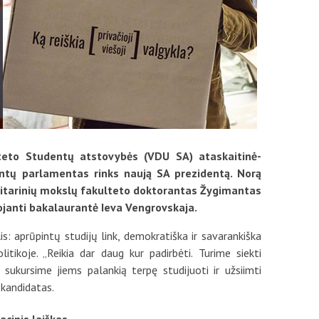
teto Studentų atstovybės (VDU SA) ataskaitinė-
ntų parlamentas rinks naują SA prezidentą. Norą
anitarinių mokslų fakulteto doktorantas Žygimantas
janti bakalaurantė Ieva Vengrovskaja.
is: aprūpintų studijų link, demokratiška ir savarankiška
itikoje. „Reikia dar daug kur padirbėti. Turime siekti
sukursime jiems palankią terpę studijuoti ir užsiimti
 kandidatas.