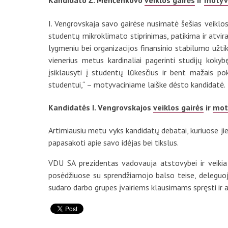
Kandidato Ž. Menčenkovo
veiklos gairės
ir
motyva
I. Vengrovskaja savo gairėse nusimatė šešias veiklos
studentų mikroklimato stiprinimas, patikima ir atvira
lygmeniu bei organizacijos finansinio stabilumo užti
vienerius metus kardinaliai pagerinti studijų koky
įsiklausyti į studentų lūkesčius ir bent mažais po
studentui,“ – motyvaciniame laiške dėsto kandidatė.
Kandidatės I. Vengrovskajos
veiklos gairės
ir
moty
Artimiausiu metu vyks kandidatų debatai, kuriuose ji
papasakoti apie savo idėjas bei tikslus.
VDU SA prezidentas vadovauja atstovybei ir veikia 
posėdžiuose su sprendžiamojo balso teise, deleguo
sudaro darbo grupes įvairiems klausimams spręsti ir 