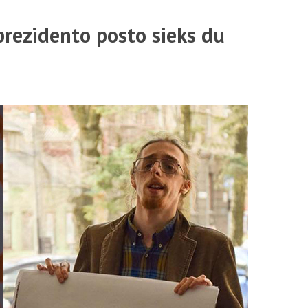
Mokestis už studijas
rezidento posto sieks du
Individualūs poreikiai
Registracija į dalykus
Skolos
Stipendijos ir lengvatos