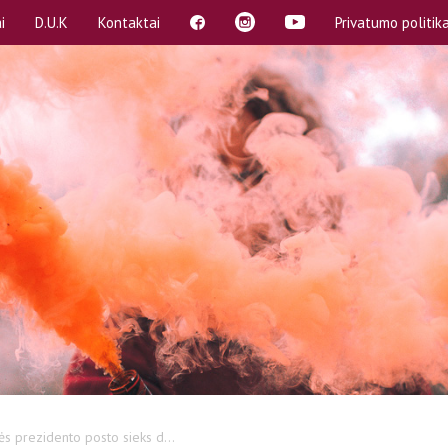
i
D.U.K
Kontaktai
Privatumo politik
mą
A, B dalykai
Rekvizitai
SP)
Akademinės atostogos
Atstovybės biuras
s
Apeliacinių prašymų teikimas
 komitetai (SPK)
Bendrabučiai
 komisija
COVID-19
entas
Egzaminų ir kolokviumų perlaikymas
Emocinė pagalba
bos
Gretutinės studijos
Kreditai
s prezidento posto sieks d...