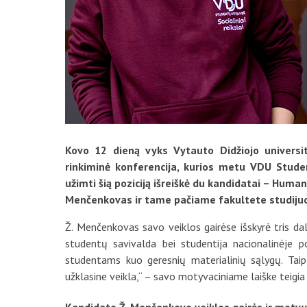
Kovo 12 dieną vyks Vytauto Didžiojo universi
rinkiminė konferencija, kurios metu VDU Stude
užimti šią poziciją išreiškė du kandidatai – Hum
Menčenkovas ir tame pačiame fakultete studijuo
Ž. Menčenkovas savo veiklos gairėse išskyrė tris dal
studentų savivalda bei studentija nacionalinėje pol
studentams kuo geresnių materialinių sąlygų. Taip 
užklasine veikla,“ – savo motyvaciniame laiške teigia