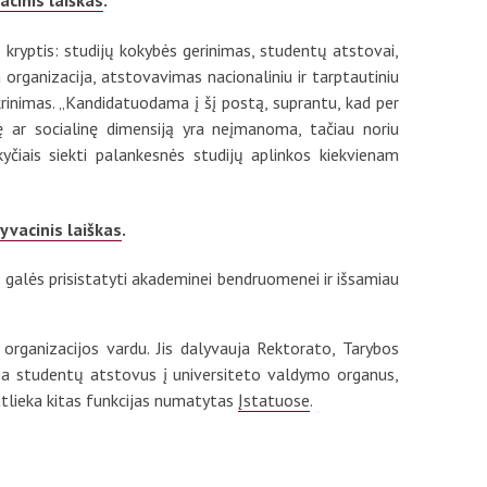
cinis laiškas
.
 kryptis: studijų kokybės gerinimas, studentų atstovai,
 organizacija, atstovavimas nacionaliniu ir tarptautiniu
krinimas. „Kandidatuodama į šį postą, suprantu, kad per
bę ar socialinę dimensiją yra neįmanoma, tačiau noriu
kyčiais siekti palankesnės studijų aplinkos kiekvienam
vacinis laiškas
.
e galės prisistatyti akademinei bendruomenei ir išsamiau
organizacijos vardu. Jis dalyvauja Rektorato, Tarybos
ja studentų atstovus į universiteto valdymo organus,
atlieka kitas funkcijas numatytas
Įstatuose
.