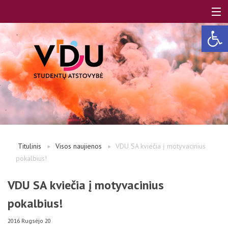
Open 
LT
EN
Apie mus
Titulinis
Visos naujienos
VDU SA kviečia į motyvacinius
pokalbius!
Studentams
VDU SA kviečia į motyvacinius
pokalbius!
Studentų atstovai
2016 Rugsėjo 20