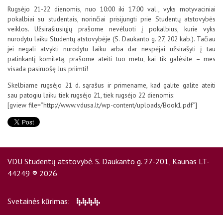
D.U.K
Rugsėjo 21-22 dienomis, nuo 10:00 iki 17:00 val., vyks motyvaciniai
pokalbiai su studentais, norinčiai prisijungti prie Studentų atstovybės
veiklos. Užsirašiusiųjų prašome nevėluoti į pokalbius, kurie vyks
nurodytu laiku Studentų atstovybėje (S. Daukanto g. 27, 202 kab.). Tačiau
Kontaktai
jei negali atvykti nurodytu laiku arba dar nespėjai užsirašyti į tau
patinkantį komitetą, prašome ateiti tuo metu, kai tik galėsite – mes
visada pasiruošę Jus priimti!
Skelbiame rugsėjo 21 d. sąrašus ir primename, kad galite galite ateiti
sau patogiu laiku tiek rugsėjo 21, tiek rugsėjo 22 dienomis:
[gview file=”http://www.vdusa.lt/wp-content/uploads/Book1.pdf”]
VDU Studentų atstovybė. S. Daukanto g. 27-201, Kaunas LT-
Privatumo politika
44249 ® 2026
Svetainės kūrimas: