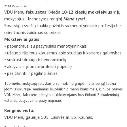
D.U.K
2014 Vasario 26
VDU Menų fakultetas Kviečia
10-12 klasių moksleivius
ir jų
mokytojus į Menotyros renginį
Meno tyrai.
Kontaktai
Smalsiųjų svečių laukia pažintis su menotyrininko profesija bei
orientacinis žaidimas su prizais.
Moksleiviai galės:
• pabendrauti su patyrusiais menotyrininkais
• užduoti rūpimus klausimus apie studijas ir karjeros galimybes
• susirasti draugų ir bendraminčių
• aktyviai ir įdomiai praleisti popietę
• pasitikrinti ir pagilinti žinias
Tuo metu, mokytojų (atvykusių su mokinių grupėmis ar be jų) laukia
įdomi ekskursija- seminaras šiuolaikinio meno klausimais, kuriuos praves
Privatumo politika
VDU Menų fakulteto dėstytojai. (Mokytojams bus išduoti 2 akademinių
valandų dalyvavimo pažymėjimai).
Renginio vieta:
VDU Menų galerija 101, Laisvės al. 53, Kaunas.