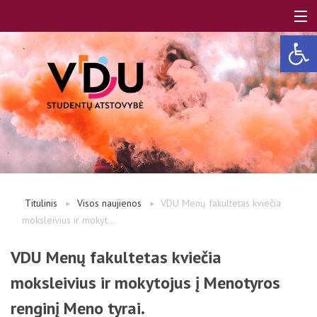
Open 
LT
EN
Apie mus
Titulinis
Visos naujienos
VDU Menų fakultetas kviečia
moksleivius ir mokyt...
Studentams
VDU Menų fakultetas kviečia
moksleivius ir mokytojus į Menotyros
Studentų atstovai
renginį Meno tyrai.