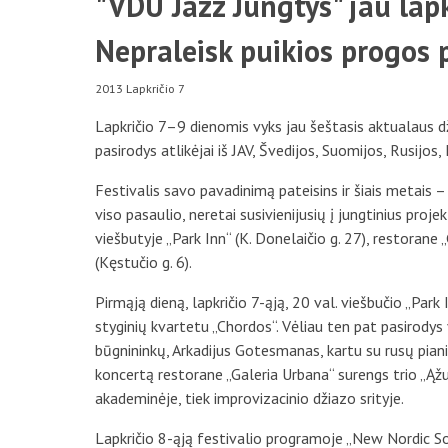
"VDU Jazz Jungtys" jau lapk
Nepraleisk puikios progos p
2013 Lapkričio 7
Lapkričio 7–9 dienomis vyks jau šeštasis aktualaus d
pasirodys atlikėjai iš JAV, Švedijos, Suomijos, Rusijos, 
Festivalis savo pavadinimą pateisins ir šiais metais –
viso pasaulio, neretai susivienijusių į jungtinius proj
viešbutyje „Park Inn“ (K. Donelaičio g. 27), restorane 
(Kęstučio g. 6).
Pirmąją dieną, lapkričio 7-ąją, 20 val. viešbučio „Par
styginių kvartetu „Chordos“. Vėliau ten pat pasirodys v
būgnininkų, Arkadijus Gotesmanas, kartu su rusų pian
koncertą restorane „Galeria Urbana“ surengs trio „Ąžuoli
akademinėje, tiek improvizacinio džiazo srityje.
Lapkričio 8-ąją festivalio programoje „New Nordic So