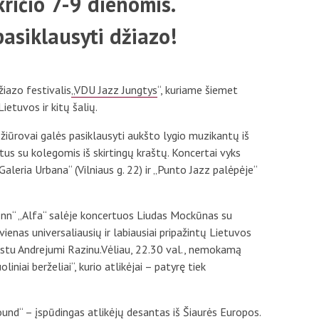
ričio 7-9 dienomis.
Mokestis už studijas
asiklausyti džiazo!
Individualūs poreikiai
Registracija į dalykus
žiazo festivalis
„VDU Jazz Jungtys
“, kuriame šiemet
Lietuvos ir kitų šalių.
Skolos
 žiūrovai galės pasiklausyti aukšto lygio muzikantų iš
Stipendijos ir lengvatos
ektus su kolegomis iš skirtingų kraštų. Koncertai vyks
„Galeria Urbana“ (Vilniaus g. 22) ir „Punto Jazz palėpėje“
k Inn“ „Alfa“ salėje koncertuos Liudas Mockūnas su
ienas universaliausių ir labiausiai pripažintų Lietuvos
istu Andrejumi Razinu.Vėliau, 22.30 val., nemokamą
niai berželiai“, kurio atlikėjai – patyrę tiek
und“ – įspūdingas atlikėjų desantas iš Šiaurės Europos.