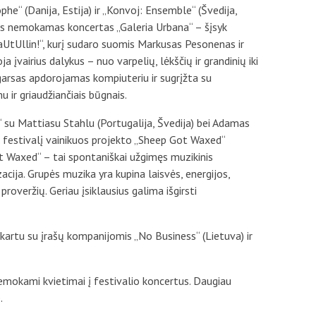
phe“ (Danija, Estija) ir „Konvoj: Ensemble“ (Švedija,
aigs nemokamas koncertas „Galeria Urbana“ – šįsyk
UtUllin!“, kurį sudaro suomis Markusas Pesonenas ir
 įvairius dalykus – nuo varpelių, lėkščių ir grandinių iki
 garsas apdorojamas kompiuteriu ir sugrįžta su
u ir griaudžiančiais būgnais.
io“ su Mattiasu Stahlu (Portugalija, Švedija) bei Adamas
al. festivalį vainikuos projekto „Sheep Got Waxed“
t Waxed“ – tai spontaniškai užgimęs muzikinis
cija. Grupės muzika yra kupina laisvės, energijos,
proveržių. Geriau įsiklausius galima išgirsti
kartu su įrašų kompanijomis „No Business“ (Lietuva) ir
mokami kvietimai į festivalio koncertus. Daugiau
.