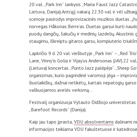
20 val. „Park Inn“ lankysis „Maria Faust Jazz Catastro
Lietuva, Danija).Antrąjį vakarą 22.30 val. ir vėl užb
scenoje pasirodys improvizacinės muzikos duetas „¡ha
norvegas Håkonas Berre’as. Duetas garsui kurti naudoja
puodų dangčių, šakučių ir medinių lazdelių. Akustinis
staugimu, iškreiptu gitaros garsu, kompiuterio triukšm
Lapkričio 9 d. 20 val. viešbutyje „Park Inn“ – „Red Tr
Lane, Vinny‘is Golia ir Vijay‘us Andersonas (JAV).22 v
(Lietuva) koncertas „Punto Jazz palėpėje“. „Sheep Go
organizmas, kurio pagrindinė varomoji jėga – improviza
šiuolaikiškų, dažnai netikėtų, kartais nepatogių garso 
vaškuojamos avelės verksmą…
Festivalį organizuoja Vytauto Didžiojo universitetas 
„Barefoot Records“ (Danija).
Kaip jau tapo įprasta,
VDU absolventams
dalinami ne
informacijos teikiama VDU fakultetuose ir katedrose