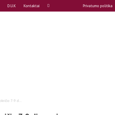
D.U.K
Kontaktai
Privatumo politika
ą
A, B dalykai
Rekvizitai
P)
Akademinės atostogos
Atstovybės biuras
Apeliacinių prašymų teikimas
komitetai (SPK)
Bendrabučiai
komisija
COVID-19
ntas
Egzaminų ir kolokviumų perlaikymas
Emocinė pagalba
bos
Gretutinės studijos
kričio 7-9 d...
Kreditai