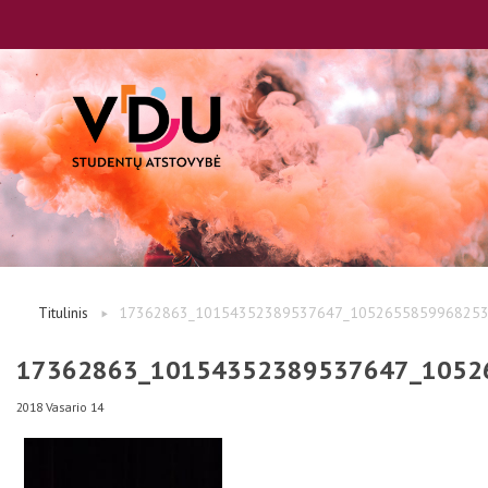
LT
EN
Apie mus
Titulinis
17362863_10154352389537647_1052655859968253
Studentams
17362863_10154352389537647_1052
2018 Vasario 14
Studentų atstovai