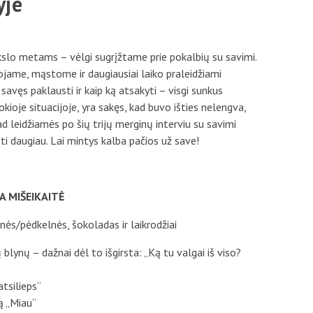
yje
Mokestis už studijas
Individualūs poreikiai
okslo metams – vėlgi sugrįžtame prie pokalbių su savimi.
jame, mąstome ir daugiausiai laiko praleidžiami
Registracija į dalykus
avęs paklausti ir kaip ką atsakyti – visgi sunkus
ioje situacijoje, yra sakęs, kad buvo išties nelengva,
Skolos
Tad leidžiamės po šių trijų merginų interviu su savimi
ti daugiau. Lai mintys kalba pačios už save!
Stipendijos ir lengvatos
 MIŠEIKAITĖ
lnės/pėdkelnės, šokoladas ir laikrodžiai
 blynų – dažnai dėl to išgirsta: „Ką tu valgai iš viso?
atsilieps“
ą „Miau“