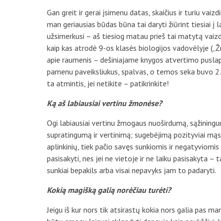
Gan greit ir gerai įsimenu datas, skaičius ir turiu vaizd
man geriausias būdas būna tai daryti žiūrint tiesiai į la
užsimerkusi – aš tiesiog matau prieš tai matytą vaizdą
kaip kas atrodė 9-os klasės biologijos vadovėlyje („
apie raumenis – dešiniajame knygos atvertimo puslapy
pamenu paveiksliukus, spalvas, o temos seka buvo 2.4.
ta atmintis, jei netikite – patikrinkite!
Ką aš labiausiai vertinu žmonėse?
Ogi labiausiai vertinu žmogaus nuoširdumą, sąžiningumą
supratingumą ir vertinimą; sugebėjimą pozityviai mąst
aplinkinių, tiek pačio savęs sunkiomis ir negatyviomis 
pasisakyti, nes jei ne vietoje ir ne laiku pasisakyta 
sunkiai bepakils arba visai nepavyks jam to padaryti.
Kokią magišką galią norėčiau turėti?
Jeigu iš kur nors tik atsirastų kokia nors galia pas man