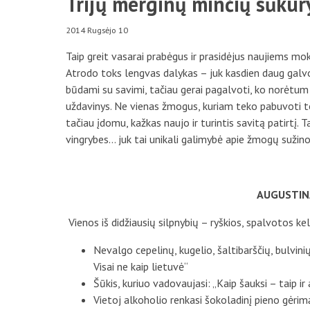
Trijų merginų minčių sūkur
2014 Rugsėjo 10
Taip greit vasarai prabėgus ir prasidėjus naujiems m
Atrodo toks lengvas dalykas – juk kasdien daug galvo
būdami su savimi, tačiau gerai pagalvoti, ko norėtum s
uždavinys. Ne vienas žmogus, kuriam teko pabuvoti tok
tačiau įdomu, kažkas naujo ir turintis savitą patirtį. 
vingrybes… juk tai unikali galimybė apie žmogų sužino
AUGUSTINA
Vienos iš didžiausių silpnybių – ryškios, spalvotos ke
Nevalgo cepelinų, kugelio, šaltibarščių, bulvinių
Visai ne kaip lietuvė“
Šūkis, kuriuo vadovaujasi: „Kaip šauksi – taip ir 
Vietoj alkoholio renkasi šokoladinį pieno gėrim