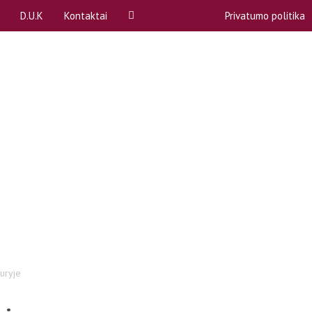
D.U.K
Kontaktai
Privatumo politika
ą
A, B dalykai
Rekvizitai
P)
Akademinės atostogos
Atstovybės biuras
Apeliacinių prašymų teikimas
komitetai (SPK)
Bendrabučiai
komisija
COVID-19
ntas
Egzaminų ir kolokviumų perlaikymas
Emocinė pagalba
bos
Gretutinės studijos
uryje
Kreditai