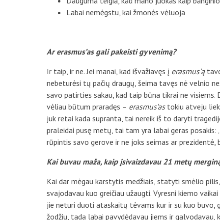
Dauguma teigia, kad mano juokas kaip banginio 
Labai nemėgstu, kai žmonės vėluoja
Ar
erasmus’as
gali pakeisti gyvenimą?
Ir taip, ir ne. Jei manai, kad išvažiavęs į
erasmus’ą
tavo
nebeturėsi tų pačių draugų, šeima tavęs nė velnio nes
savo patirties sakau, kad taip būna tikrai ne visiems. D
vėliau būtum praradęs –
erasmus’as
tokiu atveju liek
juk retai kada supranta, tai nereik iš to daryti tragedij
praleidai pusę metų, tai tam yra labai geras posakis: 
rūpintis savo gerove ir ne joks seimas ar prezidentė, 
Kai buvau maža, kaip įsivaizdavau 21 metų mergin
Kai dar mėgau karstytis medžiais, statyti smėlio pilis
svajodavau kuo greičiau užaugti. Vyresni kiemo vaikai 
jie neturi duoti ataskaitų tėvams kur ir su kuo buvo, g
žodžiu, tada labai pavydėdavau jiems ir galvodavau, 