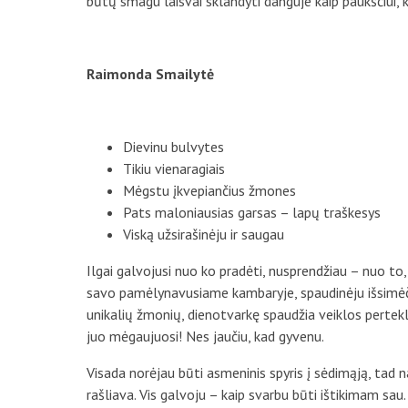
būtų smagu laisvai sklandyti danguje kaip paukščiui, ku
Raimonda Smailytė
Dievinu bulvytes
Tikiu vienaragiais
Mėgstu įkvepiančius žmones
Pats maloniausias garsas – lapų traškesys
Viską užsirašinėju ir saugau
Ilgai galvojusi nuo ko pradėti, nusprendžiau – nuo t
savo pamėlynavusiame kambaryje, spaudinėju išsimėčiu
unikalių žmonių, dienotvarkę spaudžia veiklos pertekli
juo mėgaujuosi! Nes jaučiu, kad gyvenu.
Visada norėjau būti asmeninis spyris į sėdimąją, tad n
rašliava. Vis galvoju – kaip svarbu būti ištikimam sau. 