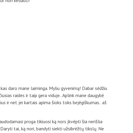
r nori keliauti!
o, kas daro mane laiminga. Myliu gyvenimą! Dabar sėdžiu
sias raides ir taip gera viduje.. Aplink mane daugybė
us ir net jei kartais apima šioks toks bejėgiškumas.. aš
audodamasi proga tikiuosi ką nors įkvėpti šia nerišlia
Daryti tai, ką nori, bandyti siekti užsibrėžtų tikslų. Ne