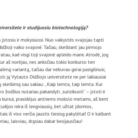
iversitete ir studijuosiu biotechnologiją?
a įstosiu ir mokysiuosi. Nuo vaikystės svajojau tapti
didžioji vaiko svajonė. Tačiau, skelbiant jau pirmojo
tau, kad visgi toji svajonė apleido mane. Atrodė, jog
 kur aš norėjau, nes anksčiau tokio konkurso ten
limą variantą, tačiau dar nebuvau gerai pasigilinusi,
oti ją Vytauto Didžiojo universitete ne per labiausiai
ų skelbimą sau sakiau: „Kaip lemta, taip lemta. Kur
vo žodžius nutariau pabandyti „surizikuoti“ – įstoti ir
m kursui, prasidėjus antriems mokslo metams, aš bent
studijos nėra iš lengviausių, bet užtat įdomios,
is iš viso verčia jaustis tiesiog pakylėtai! O ir kalbant
iau, laisviau, drąsiau dabar besijausčiau!