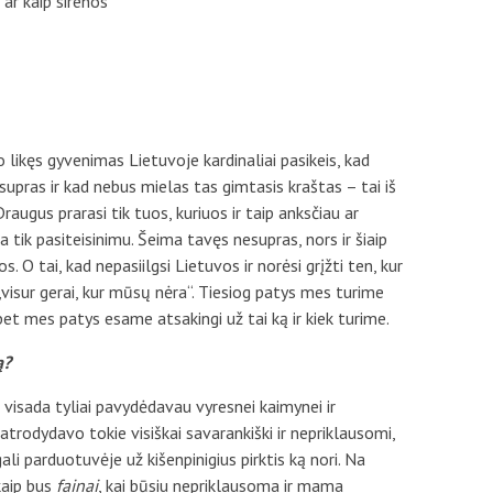
ar kaip sirenos
 likęs gyvenimas Lietuvoje kardinaliai pasikeis, kad
upras ir kad nebus mielas tas gimtasis kraštas – tai iš
raugus prarasi tik tuos, kuriuos ir taip anksčiau ar
a tik pasiteisinimu. Šeima tavęs nesupras, nors ir šiaip
os. O tai, kad nepasiilgsi Lietuvos ir norėsi grįžti ten, kur
„visur gerai, kur mūsų nėra“. Tiesiog patys mes turime
bet mes patys esame atsakingi už tai ką ir kiek turime.
ą?
, visada tyliai pavydėdavau vyresnei kaimynei ir
atrodydavo tokie visiškai savarankiški ir nepriklausomi,
ali parduotuvėje už kišenpinigius pirktis ką nori. Na
kaip bus
fainai
, kai būsiu nepriklausoma ir mama