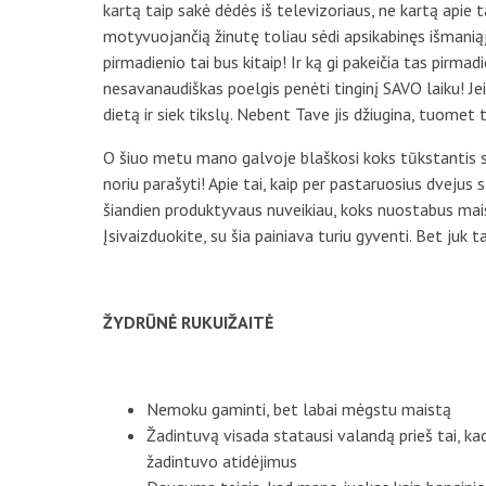
kartą taip sakė dėdės iš televizoriaus, ne kartą apie ta
motyvuojančią žinutę toliau sėdi apsikabinęs išmaniąją
pirmadienio tai bus kitaip! Ir ką gi pakeičia tas pirma
nesavanaudiškas poelgis penėti tinginį SAVO laiku! Jei 
dietą ir siek tikslų. Nebent Tave jis džiugina, tuomet 
O šiuo metu mano galvoje blaškosi koks tūkstantis su
noriu parašyti! Apie tai, kaip per pastaruosius dvejus s
šiandien produktyvaus nuveikiau, koks nuostabus maist
Įsivaizduokite, su šia painiava turiu gyventi. Bet juk t
ŽYDRŪNĖ RUKUIŽAITĖ
Nemoku gaminti, bet labai mėgstu maistą
Žadintuvą visada statausi valandą prieš tai, kada
žadintuvo atidėjimus