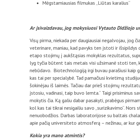
Mėgstamiausias filmukas „Liūtas karalius“
Ar įsivaizdavau, jog mokysiuosi Vytauto Didžiojo un
Visų pirma, niekada per daugiausiai negalvojau, jog či
veterinare, maniau, kad pavyks ten įstoti ir išsipildys 
etapo stojimų į aukštąsias mokyklas rezultatus, supra
lyg tyčia būtent tais metais visi užsimanė stoti ten,
nebūdavo. Biotechnologiją irgi buvau parašiusi kaip ga
kas tai per specialybė. Tad pamačiusi kvietimą studiju
šokinėjau iš laimės. Tačiau dar prieš stojimų rezultat
įstosiu, vadinasi, taip buvo lemta.“ Taigi prisiminus sa
mokytis čia. Ką galiu dabar pasakyti, prabėgus pirma
kol kas tai tikrai nesigailiu savo „surizikavimo“. Nors 
nenuobodžios. Darbas laboratorijose su baltais chalata
apie pačią universiteto atmosferą – nežinau, ar kur ger
Kokia yra mano atmintis?