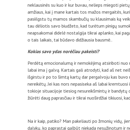
neklausinės su kuo ir kur buvau, nelieps miegoti pietų
amžiaus, kai į mane kartais tos mažos mergaitės, kuria 
pasiilgstu tų mamos skambučių su klausimais ką veikiu 
tau dėliotis savo biudžeto, kad turėtum pinigų sumok
neapsakomai didelė nostalgija tikrai aplanko, kai pag
o tais laikais, tai būdavo didžiausia bausmė..
Kokias savo ydas norėčiau pakeisti?
Perdėtą emocionalumą ir nemokėjimą atsiriboti nuo 
labai ima į galvą. Kartais gali atrodyti, kad aš net ne
išgirstu ir po to šimtą kartų dar pergalvoju kas buvo 
nereikėtų. Jei kas nors nepasiseka aš labai kremtuosi 
tokioje situacijoje tiesiog nesureikšmintų ir bandytų d
žiūrėti daug paprasčiau ir tikrai nuoširdžiai tikiuosi, k
Na ir kaip, patiko? Man pakeliauti po žmonių vidų, jie
dalykų, ko paprastai galbūt niekada nesužinotum ir n