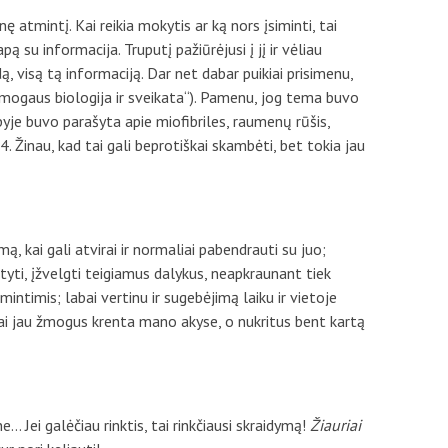
inę atmintį. Kai reikia mokytis ar ką nors įsiminti, tai
pą su informacija. Truputį pažiūrėjusi į jį ir vėliau
, visą tą informaciją. Dar net dabar puikiai prisimenu,
Žmogaus biologija ir sveikata“). Pamenu, jog tema buvo
je buvo parašyta apie miofibriles, raumenų rūšis,
 Žinau, kad tai gali beprotiškai skambėti, bet tokia jau
, kai gali atvirai ir normaliai pabendrauti su juo;
yti, įžvelgti teigiamus dalykus, neapkraunant tiek
mintimis; labai vertinu ir sugebėjimą laiku ir vietoje
– tai jau žmogus krenta mano akyse, o nukritus bent kartą
e… Jei galėčiau rinktis, tai rinkčiausi skraidymą!
Žiauriai