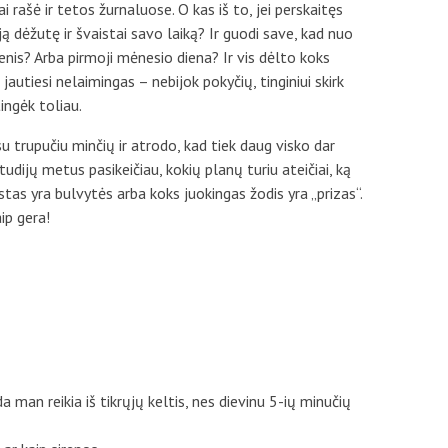
i rašė ir tetos žurnaluose. O kas iš to, jei perskaitęs
 dėžutę ir švaistai savo laiką? Ir guodi save, kad nuo
dienis? Arba pirmoji mėnesio diena? Ir vis dėlto koks
jautiesi nelaimingas – nebijok pokyčių, tinginiui skirk
tingėk toliau.
 trupučiu minčių ir atrodo, kad tiek daug visko dar
tudijų metus pasikeičiau, kokių planų turiu ateičiai, ką
as yra bulvytės arba koks juokingas žodis yra „prizas“.
aip gera!
 man reikia iš tikrųjų keltis, nes dievinu 5-ių minučių