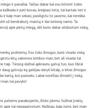
 miego ir panašiai. Tačiau dabar kai esu būtent tokio
kažkada ir pati buvau, kreipiasi teta, tai kartais net ir
ir kaip man sekasi, pasiilgstu to jausmo, kai nereikia
ėti už bendrabutį, maistą ir dar kelionę namo. Ta
alvoji apie pietų miegą, dėl kurio dabar atiduotum viską,
menkų problemų. Esu toks žmogus, kuris visada viską
išgirstu kitų sakomos kritikos man, bet aš visada tai
ne taip. Tiesiog dažnai apkraunu galvą tuo, kuo tikrai
ir daug galvoju ką galėjau daryti kitaip, o kitas žmogus
ar kartą, kol pasiseks. Labai norėčiau išmokti į viską
ad man tai pavyks!
ms patiems pasakojantis, išties įdomu. Sužinai įvairių
et apie tai nepagalvotum. Nežinau, kaip Jums, bet man