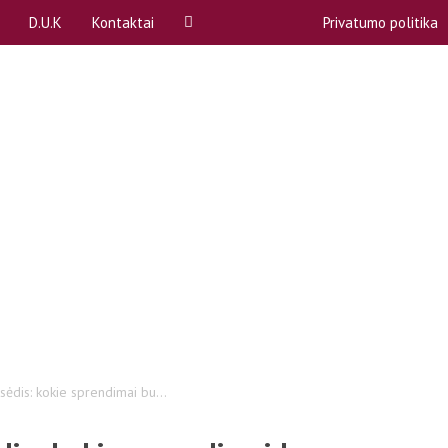
D.U.K
Kontaktai
Privatumo politika
ą
A, B dalykai
Rekvizitai
P)
Akademinės atostogos
Atstovybės biuras
Apeliacinių prašymų teikimas
komitetai (SPK)
Bendrabučiai
komisija
COVID-19
ntas
Egzaminų ir kolokviumų perlaikymas
Emocinė pagalba
bos
Gretutinės studijos
ėdis: kokie sprendimai bu...
Kreditai