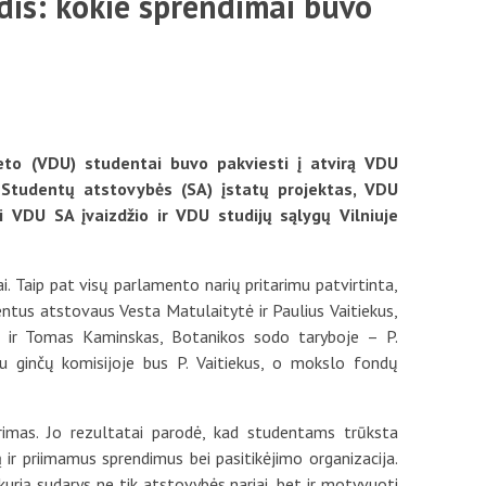
is: kokie sprendimai buvo
Mokestis už studijas
Individualūs poreikiai
Registracija į dalykus
teto (VDU) studentai buvo pakviesti į atvirą VDU
Skolos
Studentų atstovybės (SA) įstatų projektas, VDU
 VDU SA įvaizdžio ir VDU studijų sąlygų Vilniuje
Stipendijos ir lengvatos
i. Taip pat visų parlamento narių pritarimu patvirtinta,
us atstovaus Vesta Matulaitytė ir Paulius Vaitiekus,
 ir Tomas Kaminskas, Botanikos sodo taryboje – P.
vu ginčų komisijoje bus P. Vaitiekus, o mokslo fondų
rimas. Jo rezultatai parodė, kad studentams trūksta
ir priimamus sprendimus bei pasitikėjimo organizacija.
urią sudarys ne tik atstovybės nariai, bet ir motyvuoti