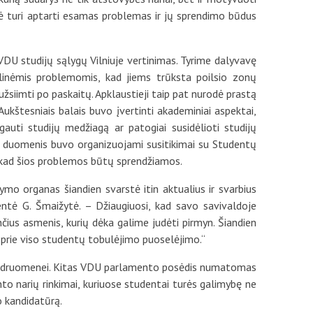
pė turi aptarti esamas problemas ir jų sprendimo būdus
DU studijų sąlygų Vilniuje vertinimas. Tyrime dalyvavę
alinėmis problemomis, kad jiems trūksta poilsio zonų
 užsiimti po paskaitų. Apklaustieji taip pat nurodė prastą
Aukštesniais balais buvo įvertinti akademiniai aspektai,
auti studijų medžiagą ar patogiai susidėlioti studijų
o duomenis buvo organizuojami susitikimai su Studentų
 kad šios problemos būtų sprendžiamos.
o organas šiandien svarstė itin aktualius ir svarbius
ntė G. Šmaižytė. – Džiaugiuosi, kad savo savivaldoje
nčius asmenis, kurių dėka galime judėti pirmyn. Šiandien
ek prie viso studentų tobulėjimo puoselėjimo.“
 bendruomenei. Kitas VDU parlamento posėdis numatomas
to narių rinkimai, kuriuose studentai turės galimybę ne
o kandidatūrą.