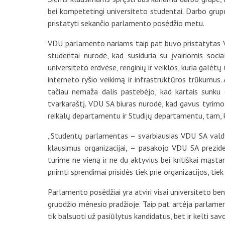
bei kompetetingi universiteto studentai. Darbo gru
pristatyti sekančio parlamento posėdžio metu.
VDU parlamento nariams taip pat buvo pristatytas V
studentai nurodė, kad susiduria su įvairiomis soci
universiteto erdvėse, renginių ir veiklos, kuria galėtų
interneto ryšio veikimą ir infrastruktūros trūkumus. 
tačiau nemaža dalis pastebėjo, kad kartais sunku g
tvarkaraštį. VDU SA biuras nurodė, kad gavus tyrim
reikalų departamentu ir Studijų departamentu, tam,
„Studentų parlamentas – svarbiausias VDU SA valdym
klausimus organizacijai, – pasakojo VDU SA prezide
turime ne vieną ir ne du aktyvius bei kritiškai mąsta
priimti sprendimai prisidės tiek prie organizacijos, ti
Parlamento posėdžiai yra atviri visai universiteto
gruodžio mėnesio pradžioje. Taip pat artėja parlamen
tik balsuoti už pasiūlytus kandidatus, bet ir kelti sav