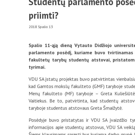
Studentų parlamento posėd
priimti?
2018 Spalio 13
Spalio 11-ąją dieną Vytauto Didžiojo universi
parlamento posėdį, kuriame buvo tvirtinamas 
fakultetų tarybų studentų atstovai, pristatomi
tyrimai.
VDU SA įstatų projektas buvo patvirtintas vienbalsia
kad Gamtos mokslų fakulteto (GMF) taryboje student
Menų fakulteto (MF) taryboje – Greta Kuliešiūtė
Vaitiekus. Be to, patvirtinta, kad studentų atsto
taryboje studentus atstovaus Greta Šmaižytė.
Posėdyje buvo pristatytas ir VDU SA įvaizdžio ty
informacijos apie studentų atstovus, VDU SA veiklą 
Šiems klausimams spręsti bus kuriama darbo grupė, k