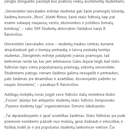
įrengta stengiantis pasiūlyti kuo platesnį veiklų asortimentą studentams.
„Universiteto laisvalaikio erdvėje studentai gali žaisti pramoginį biliardą,
žaidimų konsole „Xbox“, žiūrėti filmus, žaisti stalo futbolą, taip pat
esame sukaupę naujausių verslo, ekonomikos ir politikos žurnalų
kolekciją“, – sako ISM Studentų atstovybės Valdybos narys R.
Raicevičius.
Universiteto laisvalaikio zona – studentų traukos centras, kuriame
atsipalaiduoti gali ir trumpą pertrauką, ir laisvą paskaitą turintys
studentai. „Stengėmės erdvėje patalpinti įvairias pramogas, tad
kiekvienas randa tai, kas jam artimiausia. Galiu drąsiai teigti, kad stalo
futbolas tapo viena populiariausių pramogų, siūlomų universitete.
Studentams patogu: vienam žaidimui galima nesugaišti ir pertraukos,
pats žaidimas yra dinamiškas ir azartiškas, dovanojantis pažintis su
naujais žmonėmis“, – pasakoja R. Raicevičius.
Aukštųjų mokyklų noras įsigyti savo futbolo stalų nestebina klubo
„Foosin“ įkūrėjo bei artėjančio studentų stalo futbolo čempionato
„Paysera studentų lyga“ organizatoriaus Simono Jakubausko.
„Tai atpalaiduojantis ir ypač azartiškas žaidimas. Stalo futbolas yra puiki
priemonė norintiems pailsėti nuo mokslų, gerai išsikrauti ir emociškai, ir
fiziškai, todėl jis ir yra populiarus studentų lankomose vietose. Čia