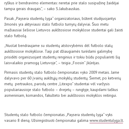
ryškus ir bendravimo elementas: neretai prie stalo susipažinę žaidėjai
tampa gerais draugais“, – sako S.Jakubauskas.
Pasak „Paysera studentų lyga“ organizatoriaus, būtent studijuojantys
žmonės yra aktyviausi stalo futbolo turnyrų dalyviai. Šiuo metu
mažiausiai šešiose Lietuvos aukštosiose mokyklose studentai gali žaisti
stalo futbolą.
„Nuolat bendraujame su studentų atstovybėmis dėl futbolo stalų
aukštosiose mokyklose. Taip pat džiaugiamės turėdami galimybę
prisidėti organizuojant studentų renginius ir tokiu būdu populiarinti šią
laisvalaikio pramogą Lietuvoje“, – teigia „Foosin“ įkūrėjas.
Pirmasis studentų stalo futbolo čempionatas vyko 2009 metais. Jame
dalyvavo per 60 įvairių aukštųjų mokyklų studentų. Šiemet, po ketverių
metų pertraukos, parodų centre „Litexpo“ studentai vėl varžysis
populiariausioje stalo futbolo – dvejetų – rungtyje, kaupdami taškus
asmeniniam, komandos, fakulteto bei aukštosios mokyklos reitingui.
Studentų stalo futbolo čempionatas „Paysera studentų lyga“ vyks
vasario 8 dieną. Užsiregistruoti čempionatui galima
www.studentulyga.lt
.