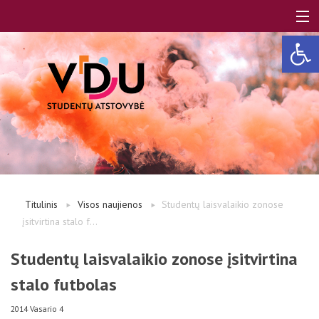
Open 
LT
EN
Apie mus
Titulinis
Visos naujienos
Studentų laisvalaikio zonose
įsitvirtina stalo f...
Studentams
Studentų laisvalaikio zonose įsitvirtina
stalo futbolas
Studentų atstovai
2014 Vasario 4