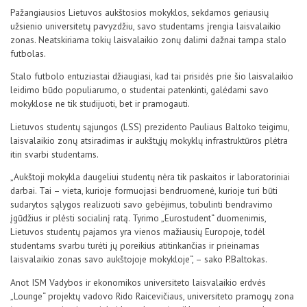
D.U.K
Pažangiausios Lietuvos aukštosios mokyklos, sekdamos geriausių
užsienio universitetų pavyzdžiu, savo studentams įrengia laisvalaikio
zonas. Neatskiriama tokių laisvalaikio zonų dalimi dažnai tampa stalo
futbolas.
Kontaktai
Stalo futbolo entuziastai džiaugiasi, kad tai prisidės prie šio laisvalaikio
leidimo būdo populiarumo, o studentai patenkinti, galėdami savo
mokyklose ne tik studijuoti, bet ir pramogauti.
Lietuvos studentų sąjungos (LSS) prezidento Pauliaus Baltoko teigimu,
laisvalaikio zonų atsiradimas ir aukštųjų mokyklų infrastruktūros plėtra
itin svarbi studentams.
„Aukštoji mokykla daugeliui studentų nėra tik paskaitos ir laboratoriniai
darbai. Tai – vieta, kurioje formuojasi bendruomenė, kurioje turi būti
sudarytos sąlygos realizuoti savo gebėjimus, tobulinti bendravimo
įgūdžius ir plėsti socialinį ratą. Tyrimo „Eurostudent“ duomenimis,
Privatumo politika
Lietuvos studentų pajamos yra vienos mažiausių Europoje, todėl
studentams svarbu turėti jų poreikius atitinkančias ir prieinamas
laisvalaikio zonas savo aukštojoje mokykloje“, – sako P.Baltokas.
Anot ISM Vadybos ir ekonomikos universiteto laisvalaikio erdvės
„Lounge“ projektų vadovo Rido Raicevičiaus, universiteto pramogų zona