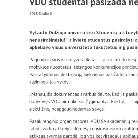
VDU studentai pasižada ne
2018 Spalio 8
Vytauto Didžiojo universiteto Studentų atstovyb
nenusirašinėsiu!“ ir kvietė studentus pasirašyt
apkeliavo visus universiteto fakultetus ir jį pas
Pagrindinis šios iniciatyvos tikslas – atkreipti dėme
mokyklos nuostatus, teisingos konkurencijos principus 
Pasirašydamas deklaraciją kiekvienas pasižadėjo sau a
sąžiningai jas vykdyti.
„Manau, šis dokumentas svarbus dėl to, kad jis paskati
dalyvavęs VDU pirmakursis Žygimantas Foktas. – Taip
siekti žinių neapgaudinėdamas savęs.“
Pasak renginio organizatorės, VDU SA akademinių rei
labai svarbu atkreipti dėmesį į nusirašinėjimo prob
atliktas tyrimas parodė, jog vos ketvirtadalis apkla