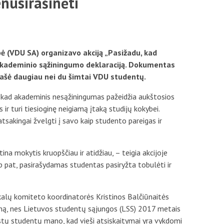
nusirašinėti
Mokestis už studijas
Individualūs poreikiai
ė (VDU SA) organizavo akciją „Pasižadu, kad
Registracija į dalykus
i akademinio sąžiningumo deklaraciją. Dokumentas
irašė daugiau nei du šimtai VDU studentų.
Skolos
sį, kad akademinis nesąžiningumas pažeidžia aukštosios
Stipendijos ir lengvatos
ir turi tiesioginę neigiamą įtaką studijų kokybei.
tsakingai žvelgti į savo kaip studento pareigas ir
na mokytis kruopščiau ir atidžiau, – teigia akcijoje
 pat, pasirašydamas studentas pasiryžta tobulėti ir
kalų komiteto koordinatorės Kristinos Balčiūnaitės
lemą, nes Lietuvos studentų sąjungos (LSS) 2017 metais
ustų studentų mano, kad vieši atsiskaitymai yra vykdomi