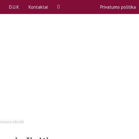
D.U.K
Kontaktai
Privatumo politika
ą
A, B dalykai
Rekvizitai
P)
Akademinės atostogos
Atstovybės biuras
Apeliacinių prašymų teikimas
komitetai (SPK)
Bendrabučiai
komisija
COVID-19
ntas
Egzaminų ir kolokviumų perlaikymas
Emocinė pagalba
bos
Gretutinės studijos
enusirašinėti
Kreditai