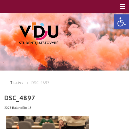
Open 
LT
EN
Apie mus
Titulinis
DSC_4897
Studentams
DSC_4897
2023 Balandžio 13
Studentų atstovai