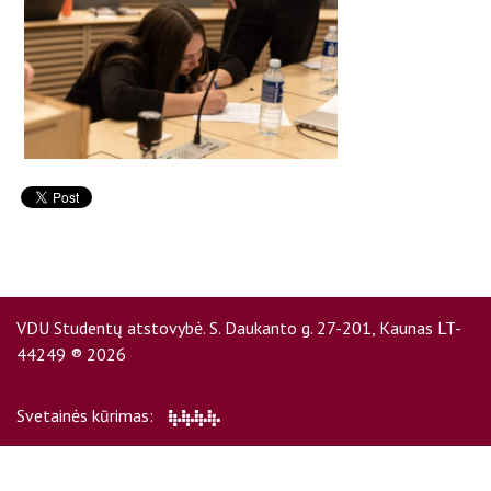
D.U.K
Kontaktai
VDU Studentų atstovybė. S. Daukanto g. 27-201, Kaunas LT-
44249 ® 2026
Privatumo politika
Svetainės kūrimas: