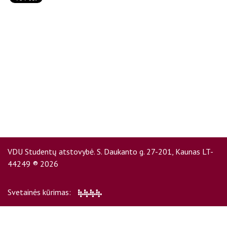
D.U.K
Kontaktai
VDU Studentų atstovybė. S. Daukanto g. 27-201, Kaunas LT-
44249 ® 2026
Privatumo politika
Svetainės kūrimas: