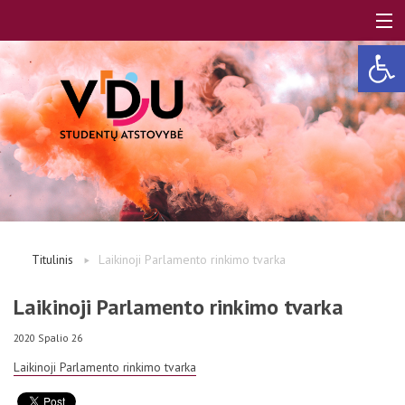
Open 
LT
EN
Apie mus
Titulinis
Laikinoji Parlamento rinkimo tvarka
Studentams
Laikinoji Parlamento rinkimo tvarka
2020 Spalio 26
Studentų atstovai
Laikinoji Parlamento rinkimo tvarka