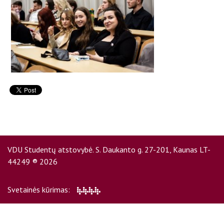
D.U.K
Kontaktai
VDU Studentų atstovybė. S. Daukanto g. 27-201, Kaunas LT-
44249 ® 2026
Privatumo politika
Svetainės kūrimas: