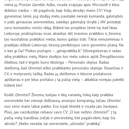
viena jų
Proctor Gamble
. Aišku, visada svajojau apie
Microsoft
ir kitus
didelius vardus – tik pagalvok, kaip būtų atrodęs mano CV! Visgi
gyvenimas lėmė, jog studijų metu pasitaikė nereali komanda, galimybės
ir pats geriausias universitetas, suteikęs galimybę išvykti į JAV pristatyti
savo komandos verslo idėją. Būtent tas projektas lėmė tai, kad likau
Lietuvoje, pražioplinau visas atrankas dėl erasmus praktikos ir, žinoma,
tas nuostabias praktikos vietas, kurios galėjo būti. Tikrai nenusiminiau ir
pradėjau ieškoti Lietuvoje, tiesiog perdėliojusi savo gyvenimo planą. Na
ir kas gi čia? Puikus puslapis – „gerapraktika.lt“. Užsiregistravau ir radau
aibę praktikos vietų. Mano studijos tuo metu sukosi aplik Žmogiškuosius
išteklius, tad ir kryptis buvo tikslinga – Personalo skyrius. Radau
skelbimą, kad
Omnitel
ieško praktikanto personalo skyriuje. Išsiunčiau ir
CV, ir motyvacinį laišką. Radau jų skelbimus ir kituose portaluose,
aplikavau ir per kitus portalus į tą pačią vietą – atkakliai norėjau patekti
būtent ten!
Kodėl
Omnitel
? Žinoma, turėjau ir kitų variantų, tokių kaip praktika
universitete bei vienoje didžiausių aviacijos kompanijų, tačiau
Omnitel
nuo seno mane labai patiko. Esu lojali klientė ir visada jais žavėjaus.
Plius, jau vaizduotėje rašiausi savo CV: „O kas nežino
Omnitel
?“. Į tą
pačią vietą bandžiau įrašyti ir universitetą, bet pagalvokim, kaip čia
atrodo? „Nieko neradai, tai universitete „užsirašei“ praktiką“.