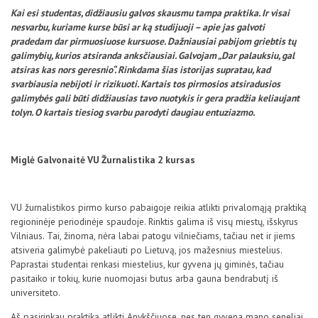
D.U.K
Kai esi studentas, didžiausiu galvos skausmu tampa praktika. Ir visai
nesvarbu, kuriame kurse būsi ar ką studijuoji – apie jas galvoti
pradedam dar pirmuosiuose kursuose. Dažniausiai pabijom griebtis tų
galimybių, kurios atsiranda anksčiausiai. Galvojam „Dar palauksiu, gal
Kontaktai
atsiras kas nors geresnio“. Rinkdama šias istorijas supratau, kad
svarbiausia nebijoti ir rizikuoti. Kartais tos pirmosios atsiradusios
galimybės gali būti didžiausias tavo nuotykis ir gera pradžia keliaujant
tolyn. O kartais tiesiog svarbu parodyti daugiau entuziazmo.
Miglė Galvonaitė VU Žurnalistika 2 kursas
VU žurnalistikos pirmo kurso pabaigoje reikia atlikti privalomąją praktiką
regioninėje periodinėje spaudoje. Rinktis galima iš visų miestų, išskyrus
Privatumo politika
Vilniaus. Tai, žinoma, nėra labai patogu vilniečiams, tačiau net ir jiems
atsiveria galimybė pakeliauti po Lietuvą, jos mažesnius miestelius.
Paprastai studentai renkasi miestelius, kur gyvena jų giminės, tačiau
pasitaiko ir tokių, kurie nuomojasi butus arba gauna bendrabutį iš
universiteto.
Aš pasirinkau praktiką atlikti Anykščiuose, nes ten gyvena mano seneliai.