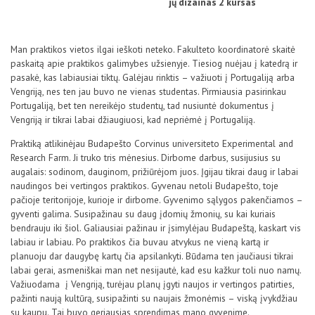
jų dizainas 2 kursas
Man praktikos vietos ilgai ieškoti neteko. Fakulteto koordinatorė skaitė
paskaitą apie praktikos galimybes užsienyje. Tiesiog nuėjau į katedrą ir
pasakė, kas labiausiai tiktų. Galėjau rinktis – važiuoti į Portugaliją arba
Vengriją, nes ten jau buvo ne vienas studentas. Pirmiausia pasirinkau
Portugaliją, bet ten nereikėjo studentų, tad nusiuntė dokumentus į
Vengriją ir tikrai labai džiaugiuosi, kad nepriėmė į Portugaliją.
Praktiką atlikinėjau Budapešto Corvinus universiteto Experimental and
Research Farm. Ji truko tris mėnesius. Dirbome darbus, susijusius su
augalais: sodinom, dauginom, prižiūrėjom juos. Įgijau tikrai daug ir labai
naudingos bei vertingos praktikos. Gyvenau netoli Budapešto, toje
pačioje teritorijoje, kurioje ir dirbome. Gyvenimo sąlygos pakenčiamos –
gyventi galima. Susipažinau su daug įdomių žmonių, su kai kuriais
bendrauju iki šiol. Galiausiai pažinau ir įsimylėjau Budapeštą, kaskart vis
labiau ir labiau. Po praktikos čia buvau atvykus ne vieną kartą ir
planuoju dar daugybę kartų čia apsilankyti. Būdama ten jaučiausi tikrai
labai gerai, asmeniškai man net nesijautė, kad esu kažkur toli nuo namų.
Važiuodama į Vengriją, turėjau planų įgyti naujos ir vertingos patirties,
pažinti naują kultūrą, susipažinti su naujais žmonėmis – viską įvykdžiau
su kaupu. Tai buvo geriausias sprendimas mano gyvenime.