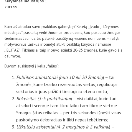
Kūrybinės Industrijos 1
kursas
Kaip aš atradau savo praktikos galimybę? Keletą „Įvado į kūrybines
industrijas“ paskaitų vedė žinomas prodiuseris, šou pasaulio žmogus
Gediminas Jaunius. Jis pateikė pasiūlymą visiems norintiems – rašyti
motyvacinius laiškus ir bandyt atlikti praktiką kūrybos namuose
,,ELITAZ”. Tikriausiai taip ir buvo atrinkti 20-25 žmonės, kurie gavo šią
galimybę.
Buvom suskirstyti į kelis „failus“:
Publikos animatoriai (nuo 10 iki 20 žmonių
) – tai
žmonės, kurie tvarko rezervuotas vietas, reguliuoja
sektorius ir juos prižiūri tiesioginio eterio metu;
Rekvizitas (3-5 praktikantai
) – visi daiktai, kurie turi
atsidurti scenoje tam tikru laiku tam tikroje vietoje.
Smagus šitas reikalas – per tris sekundes išnešti visas
pasirodymo dekoracijas ir likti nepastebėtiems;
Užkulisių asistentai (4-2 merginos ir 2 vaikinai
) –