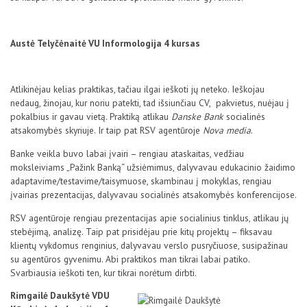
Austė Telyčėnaitė VU Informologija 4 kursas
Atlikinėjau kelias praktikas, tačiau ilgai ieškoti jų neteko. Ieškojau
nedaug, žinojau, kur noriu patekti, tad išsiunčiau CV, pakvietus, nuėjau į
pokalbius ir gavau vietą. Praktiką atlikau
Danske Bank
socialinės
atsakomybės skyriuje. Ir taip pat RSV agentūroje
Nova media
.
Banke veikla buvo labai įvairi – rengiau ataskaitas, vedžiau
moksleiviams „Pažink Banką“ užsiėmimus, dalyvavau edukacinio žaidimo
adaptavime/testavime/taisymuose, skambinau į mokyklas, rengiau
įvairias prezentacijas, dalyvavau socialinės atsakomybės konferencijose.
RSV agentūroje rengiau prezentacijas apie socialinius tinklus, atlikau jų
stebėjimą, analizę. Taip pat prisidėjau prie kitų projektų – fiksavau
klientų vykdomus renginius, dalyvavau verslo pusryčiuose, susipažinau
su agentūros gyvenimu. Abi praktikos man tikrai labai patiko.
Svarbiausia ieškoti ten, kur tikrai norėtum dirbti.
Rimgailė Daukšytė VDU