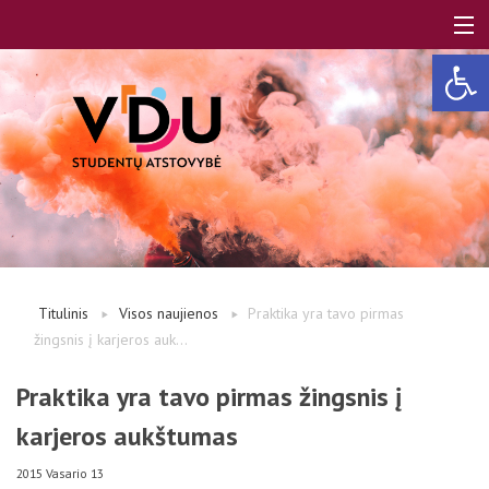
Open 
LT
EN
Apie mus
Titulinis
Visos naujienos
Praktika yra tavo pirmas
žingsnis į karjeros auk...
Studentams
Praktika yra tavo pirmas žingsnis į
karjeros aukštumas
Studentų atstovai
2015 Vasario 13