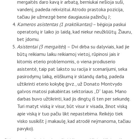
mergaitės daro kavą ir arbatą, berniukai nešioja suši,
vandenį, padeda rekvizitui. Atrodo prastoka pozicija,
tačiau jie užmezgė bene daugiausia pažinčių J;
Kameros asistentas (1 praktikantas)
– bėgioja paskui
operatorių ir laiko jo laidą, kad niekur neužkliūtų. Žiauru,
bet įdomu.
Asistentai (3 mergaitės
) – Dvi dirba su dalyviais, kad jie
būtų reikiamu laiku reikiamoj vietoj, rūpinosi jais ir
kitomis eterio problemomis, o viena prodiuserio
asistentė, taip pat laksto su racija ir scenarijumi, seka
pasirodymų laiką, eiliškumą ir sklandų darbą, padeda
užtikrinti eterio kokybę (pvz., už Donato Montvydo
galvos matosi pakabintas sektoriaus „D“ lapas. Mano
darbas buvo užtikrinti, kad jis dingtų iš ten per sekundę.
Turi matyt viską ir visur, būt visur ir visada, žinot viską
apie viską ir tuo pačiu likt nepastebima. Reikėjo tiek
visko susikišt į makaulę, kad atrodė neįmanoma, tačiau
pavyko).