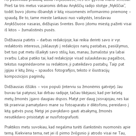
Prieš tai tris metus vasaromis dirbau Anykščių radijo stotyje „Nykščiai“,
todėl buvo įdomu išbandyti ir kitą visuomenės informavimo priemonę –
spaudą. Be to, tame mieste lankausi nuo vaikystės, leisdavau
Anykščiuose vasaras, didžiąsias šventes. Buvo įdomu miestą pažinti visai
iš kitos – žurnalistinės pusės.
Didžiausia patirtis – darbas redakcijoje, kai reikia derinti savo ir vyr.
redaktorės interesus, įsiklausyti į redakcijos narių pastabas, pasiūlymus,
bet tuo pat metu išlaikyti savo stilių, kas, manau, žurnalistui yra labai
svarbu. Labai patiko tai, kad redakcijoje visad sulaukdavau pagalbos,
tekstus nagrinėdavome su redaktore, ji pateikdavo pastabų. Taip pat
įgijau ir kitų žinių – spaudos fotografijos, teksto ir iliustracijų
kompozicijos pagrindų.
Didžiausias iššūkis – vox populi (interviu su žmonėmis gatvėje). Jau
buvau tai patyrusi, kai dirbau radijuje, tačiau tikėjausi, kad per keletą
metų žmonės įgavo daugiau drąsos. Matyt per daug įsisvajojau, nes kai
tik praeiviai pamatydavo mane su fotoaparatu ir diktofonu, pereidavo į
kitą gatvės pusę. Netgi jei pavykdavo gauti atsakymą, žmonės
nesutikdavo prisistatyti ar nusifotografuoti.
Praktikos metu suvokiau, kad negalima turėti išankstinės nuomonės apie
temą. Kiekviena tema, net jei iš pirmo žvilgsnio ji atrodo visai ne Tau,