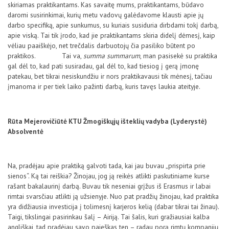
skiriamas praktikantams. Kas savaitę mums, praktikantams, būdavo
daromi susirinkimai, kurių metu vadovų galėdavome klausti apie jų
darbo specifiką, apie sunkumus, su kuriais susiduria dirbdami tokį darbą,
apie viską. Tai tik įrodo, kad jie praktikantams skiria didelį dėmesį, kaip
vėliau paaiškėjo, net trečdalis darbuotojų čia pasiliko būtent po
praktikos. Tai va,
summa summarum
, man pasisekė su praktika
gal dėl to, kad pati susiradau, gal dėl to, kad tiesiog į gerą įmonę
patekau, bet tikrai nesiskundžiu ir nors praktikavausi tik mėnesį, tačiau
įmanoma ir per tiek laiko pažinti darbą, kuris tavęs laukia ateityje.
Rūta Mejerovičiūtė KTU Žmogiškųjų išteklių vadyba (Lyderystė)
Absolventė
Na, pradėjau apie praktiką galvoti tada, kai jau buvau „prispirta prie
sienos“. Ką tai reiškia? Žinojau, jog ją reikės atlikti paskutiniame kurse
rašant bakalaurinį darbą. Buvau tik neseniai grįžus iš Erasmus ir labai
rimtai svarsčiau atlikti ją užsienyje. Nuo pat pradžių žinojau, kad praktika
yra didžiausia investicija į tolimesnį karjeros kelią (dabar tikrai tai žinau).
Taigi, tikslingai pasirinkau šalį – Airiją. Tai šalis, kuri gražiausiai kalba
angliškai, tad pradėjau savo paieškas ten – radau porą rimtų kompanijų,