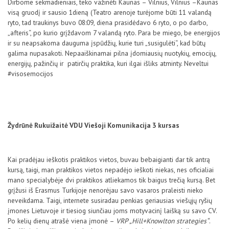
Dirbome sekmadieniais, teko važinėti Kaunas – Vilnius, Vilnius –Kaunas
visą gruodį ir sausio 1dieną (Teatro arenoje turėjome būti 11 valandą
ryto, tad traukinys buvo 08:09, diena prasidėdavo 6 ryto, o po darbo,
„afteris“, po kurio grįždavom 7 valandą ryto. Para be miego, be energijos
ir su neapsakoma dauguma įspūdžių, kurie turi „susigulėti“, kad būtų
galima nupasakoti. Nepaaiškinamai pilna įdomiausių nuotykių, emocijų,
energijų, pažinčių ir patirčių praktika, kuri ilgai išliks atminty. Neveltui
#visosemocijos
Žydrūnė Rukuižaitė VDU Viešoji Komunikacija 3 kursas
Kai pradėjau ieškotis praktikos vietos, buvau bebaigianti dar tik antrą
kursą, taigi, man praktikos vietos nepadėjo ieškoti niekas, nes oficialiai
mano specialybėje dvi praktikos atliekamos tik baigus trečią kursą. Bet
grįžusi iš Erasmus Turkijoje nenorėjau savo vasaros praleisti nieko
neveikdama. Taigi, internete susiradau penkias geriausias viešųjų ryšių
įmones Lietuvoje ir tiesiog siunčiau joms motyvacinį laišką su savo CV.
Po kelių dienų atrašė viena įmonė –
VRP „Hill+Knowlton strategies“
.