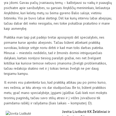
yra įdomi. Gavau pačių įvairiausių temų – kalbėjausi su vaikų ir paauglių
psichiatre apie savižudybes, su garsiais Anykščių menininkais, keliautoja
Anykštėne, kuri keletą metų su šeima gyveno Balio saloje, vietiniu
bitininku. Visi jie buvo labai skirtingi. Dėl kai kurių interviu labai abejojau,
tačiau dabar dėl nieko nesigailiu, nes tokie pokalbiai praturtino ir mane
kaip asmenybę.
Praktika man taip pat padėjo tvirtai apsispręsti dėl specialybės, nes
pirmame kurse apniko abejonės. Tačiau būtent atliekant praktiką
suvokiau, kokioje srityje noriu dirbti ir kad man toks darbas patinka.
Minusai – miestelis nedidelis, tad ir žmonės domisi intriguojančiais
dalykais, kartais norėjosi tiesiog parašyti gražiai, nes net žvelgiant
kritiškai kai kuriose temose nebuvo įmanoma įžvelgti problematikos,
tačiau redakcija skatino net ir į tokias temas žvelgti ne per daug
teigiamu kampu.
Iš esmės esu patenkinta tuo, kad praktiką atlikau jau po pirmo kurso,
nes nežinia, ar kitu atveju vis dar studijuočiau. Be to, būtent praktikos
metu, ypač mano specialybėje, įgyjami įgūdžiai. Gali kiek nori mokytis
teorinių pagrindų, tačiau savo stilių atrasi ir į vėžes įsivažiuosi tik
paimdama rašiklį ir rašydama (šiais laikais – kompiuterį :D).
Jovita Liutkutė KK Želdiniai ir