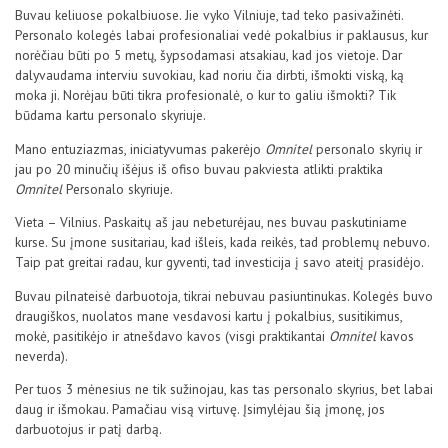
Buvau keliuose pokalbiuose. Jie vyko Vilniuje, tad teko pasivažinėti.
Personalo kolegės labai profesionaliai vedė pokalbius ir paklausus, kur
norėčiau būti po 5 metų, šypsodamasi atsakiau, kad jos vietoje. Dar
dalyvaudama interviu suvokiau, kad noriu čia dirbti, išmokti viską, ką
moka ji. Norėjau būti tikra profesionalė, o kur to galiu išmokti? Tik
būdama kartu personalo skyriuje.
Mano entuziazmas, iniciatyvumas pakerėjo
Omnitel
personalo skyrių ir
jau po 20 minučių išėjus iš ofiso buvau pakviesta atlikti praktika
Omnitel
Personalo skyriuje.
Vieta – Vilnius. Paskaitų aš jau nebeturėjau, nes buvau paskutiniame
kurse. Su įmone susitariau, kad išleis, kada reikės, tad problemų nebuvo.
Taip pat greitai radau, kur gyventi, tad investicija į savo ateitį prasidėjo.
Buvau pilnateisė darbuotoja, tikrai nebuvau pasiuntinukas. Kolegės buvo
draugiškos, nuolatos mane vesdavosi kartu į pokalbius, susitikimus,
mokė, pasitikėjo ir atnešdavo kavos (visgi praktikantai
Omnitel
kavos
neverda).
Per tuos 3 mėnesius ne tik sužinojau, kas tas personalo skyrius, bet labai
daug ir išmokau. Pamačiau visą virtuvę. Įsimylėjau šią įmonę, jos
darbuotojus ir patį darbą.