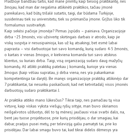
Pradžioje bandžiau tartis, kad mane priimtų kaip tiesiog praktikantę, nes
žinojau, kad man dar negalima atlikinėti praktikos, tačiau įmonė
pareikalavo, kad būtų trišalė sutartis, taigi, dar būdama Turkijoje,
susiderinau tiek su universitetu, tiek su priimančia įmone. Grįžus liko tik
formalumus susitvarkyti.
Kaip sekėsi pačioje įmonėje? Pirmas įspūdis – painiava. Organizacijoje
dirba ~25 žmonės, visi užsivertę skirtingais darbais ir atrodo, kaip jie
viską suspėja ir nesusipainioja, kas už ką atsakingi, bet esmė labai
paprasta – visi darbuotojai turi savo komandą, kurią sudaro 4-5 žmonės,
o kartais ir vienas žmogus, ir kiekviena komanda turi savo atskirus
klientus, su kuriais dirba. Taigi, visą organizaciją sudaro daug mažyčių
komandų. Aš atlikti praktiką patekau į komandą, kurioje yra vienas
žmogus (kaip vėliau supratau, ji dirba viena, nes yra pakankamai
kompetentinga tai daryti). Be manęs organizacijoje praktiką atlikinėjo dar
7 praktikantai, tai nesunku paskaičiuoti, kad net ketvirtadalį visos įmonės
darbuotojų sudaro praktikantai J.
Ar praktika atitiko mano lūkesčius? Tikrai taip, nes pamačiau tą visa
virtuvę, kaip viskas vyksta viešųjų ryšių srityje, man buvo skiriamos
neišgalvotos užduotys, dėl to tą mėnesį jaučiausi visai svarbi dalis, na,
bent jau tuose projektuose, prie kurių prisidėjau, o dar smagiau, kai
dabar, praėjus pusei metų, per televiziją galiu pamatyti tai, prie ko
prisidėjau. Dar labai smagu buvo tai, kad tikrai didelis dėmesys yra