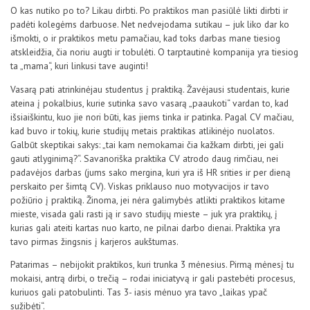
O kas nutiko po to? Likau dirbti. Po praktikos man pasiūlė likti dirbti ir
padėti kolegėms darbuose. Net nedvejodama sutikau – juk liko dar ko
išmokti, o ir praktikos metu pamačiau, kad toks darbas mane tiesiog
atskleidžia, čia noriu augti ir tobulėti. O tarptautinė kompanija yra tiesiog
ta „mama“, kuri linkusi tave auginti!
Vasarą pati atrinkinėjau studentus į praktiką. Žavėjausi studentais, kurie
ateina į pokalbius, kurie sutinka savo vasarą „paaukoti“ vardan to, kad
išsiaiškintu, kuo jie nori būti, kas jiems tinka ir patinka. Pagal CV mačiau,
kad buvo ir tokių, kurie studijų metais praktikas atlikinėjo nuolatos.
Galbūt skeptikai sakys: „tai kam nemokamai čia kažkam dirbti, jei gali
gauti atlyginimą?“. Savanoriška praktika CV atrodo daug rimčiau, nei
padavėjos darbas (jums sako mergina, kuri yra iš HR srities ir per dieną
perskaito per šimtą CV). Viskas priklauso nuo motyvacijos ir tavo
požiūrio į praktiką. Žinoma, jei nėra galimybės atlikti praktikos kitame
mieste, visada gali rasti ją ir savo studijų mieste – juk yra praktikų, į
kurias gali ateiti kartas nuo karto, ne pilnai darbo dienai. Praktika yra
tavo pirmas žingsnis į karjeros aukštumas.
Patarimas – nebijokit praktikos, kuri trunka 3 mėnesius. Pirmą mėnesį tu
mokaisi, antrą dirbi, o trečią – rodai iniciatyvą ir gali pastebėti procesus,
kuriuos gali patobulinti. Tas 3- iasis mėnuo yra tavo „laikas ypač
sužibėti“.