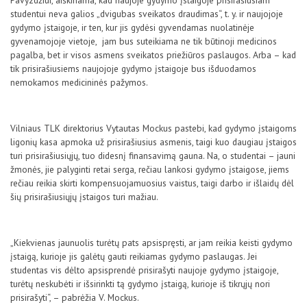
Pavyzdžiui, aiškinama, kad naujoje gydymo įstaigoje prisirašiusiam
studentui neva galios „dvigubas sveikatos draudimas“, t. y. ir naujojoje
gydymo įstaigoje, ir ten, kur jis gydėsi gyvendamas nuolatinėje
gyvenamojoje vietoje, jam bus suteikiama ne tik būtinoji medicinos
pagalba, bet ir visos asmens sveikatos priežiūros paslaugos. Arba – kad
tik prisirašiusiems naujojoje gydymo įstaigoje bus išduodamos
nemokamos medicininės pažymos.
Vilniaus TLK direktorius Vytautas Mockus pastebi, kad gydymo įstaigoms
ligonių kasa apmoka už prisirašiusius asmenis, taigi kuo daugiau įstaigos
turi prisirašiusiųjų, tuo didesnį finansavimą gauna. Na, o studentai – jauni
žmonės, jie palyginti retai serga, rečiau lankosi gydymo įstaigose, jiems
rečiau reikia skirti kompensuojamuosius vaistus, taigi darbo ir išlaidų dėl
šių prisirašiusiųjų įstaigos turi mažiau.
„Kiekvienas jaunuolis turėtų pats apsispręsti, ar jam reikia keisti gydymo
įstaigą, kurioje jis galėtų gauti reikiamas gydymo paslaugas. Jei
studentas vis dėlto apsisprendė prisirašyti naujoje gydymo įstaigoje,
turėtų neskubėti ir išsirinkti tą gydymo įstaigą, kurioje iš tikrųjų nori
prisirašyti“, – pabrėžia V. Mockus.