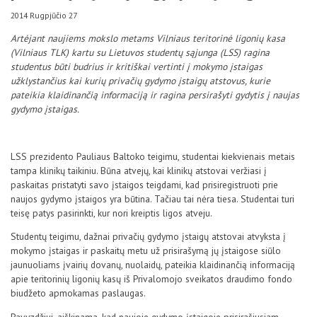
D.U.K
2014 Rugpjūčio 27
Artėjant naujiems mokslo metams Vilniaus teritorinė ligonių kasa
(Vilniaus TLK) kartu su Lietuvos studentų sąjunga (LSS) ragina
Kontaktai
studentus būti budrius ir kritiškai vertinti į mokymo įstaigas
užklystančius kai kurių privačių gydymo įstaigų atstovus, kurie
pateikia klaidinančią informaciją ir ragina persirašyti gydytis į naujas
gydymo įstaigas.
LSS prezidento Pauliaus Baltoko teigimu, studentai kiekvienais metais
tampa klinikų taikiniu. Būna atvejų, kai klinikų atstovai veržiasi į
paskaitas pristatyti savo įstaigos teigdami, kad prisiregistruoti prie
naujos gydymo įstaigos yra būtina. Tačiau tai nėra tiesa. Studentai turi
teisę patys pasirinkti, kur nori kreiptis ligos atveju.
Privatumo politika
Studentų teigimu, dažnai privačių gydymo įstaigų atstovai atvyksta į
mokymo įstaigas ir paskaitų metu už prisirašymą jų įstaigose siūlo
jaunuoliams įvairių dovanų, nuolaidų, pateikia klaidinančią informaciją
apie teritorinių ligonių kasų iš Privalomojo sveikatos draudimo fondo
biudžeto apmokamas paslaugas.