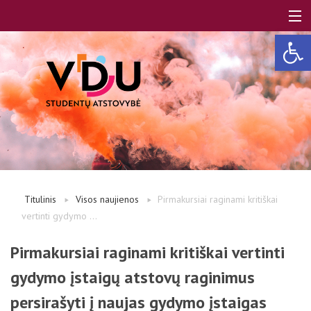
Open 
LT
EN
Apie mus
Titulinis
Visos naujienos
Pirmakursiai raginami kritiškai
vertinti gydymo ...
Studentams
Pirmakursiai raginami kritiškai vertinti
gydymo įstaigų atstovų raginimus
Studentų atstovai
persirašyti į naujas gydymo įstaigas