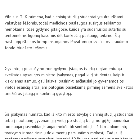
Vilniaus TLK primena, kad dieninių studijų studentai yra draudžiami
valstybės lėšomis, todėl medicinos paslaugos susirgus teikiamos
nemokamai tose gydymo įstaigose, kurios yra sudariusios sutartis su
teritorinėmis ligonių kasomis dėl konkrečių paslaugų teikimo. Šių
paslaugų išlaidos kompensuojamos Privalomojo sveikatos draudimo
fondo biudžeto lėšomis.
Gyventojų prisirašymo prie gydymo įstaigos tvarką reglamentuoja
sveikatos apsaugos ministro įsakymas, pagal kurį studentas, kaip ir
kiekvienas asmuo, gali laisvai pasirinkti arčiausiai jo gyvenamosios
vietos esančią arba jam patogiau pasiekiamą pirminę asmens sveikatos
priežiūros įstaigą ir konkretų gydytoją.
Šis įsakymas numato, kad iš kito miesto atvykę dieninių studijų studentai
arba į nuolatinę gyvenamąją vietą po studijų baigimo grįžę jaunuoliai
turi naujai pasirinktai įstaigai mokėti tik simbolinį – 1 lito dokumentų
tvarkymo ir medicininių dokumentų persiuntimo mokestį. Tad jei iš
studentų prašoma sumokėti įprastinį 10 litų mokestį, tai yra neteisėta ir