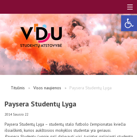
Open 
LT
EN
Apie mus
Titulinis
Visos naujienos
Paysera Studentų Lyga
Studentams
Paysera Studentų Lyga
2014 Sausio 22
Studentų atstovai
Paysera Studentų Lyga – studentų stalo futbolo čempionatas kviečia
išsiaiškinti, kurios aukštosios mokyklos studentai yra geriausi.
Paysera Studentų Lygoje gali dalyvauti visi, turintys galiojantį studento