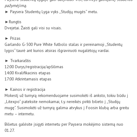
D.U.K
pažymėjimą.
► Paysera Studentų Lyga vyks „Studijų mugės“ metu.
►Rungtis
Kontaktai
Dvejetai. Žaisti gali visi su visais.
► Prizas
Garlando G-500 Pure White futbolo stalas ir pereinamoji „Studentų
lygos“ taurė ant kurios atsiras išgraviruoti nugalėtojų vardai.
► Tvarkaraštis
12:00 Durys/registracija/
apšilimas
14:00 Kvalifikacinis etapas
17:00 Atkrintamasis etapas
► Kainos ir registracija
Mokestį už turnyrą rekomenduojame susimokėti iš anksto, tokiu būdu į
Privatumo politika
„Litexpo“ pateksite nemokamai, t.y. nereikės pirkti bilieto į „Studijų
mugę“. Susimokėti už turnyrą galima atvykus į Foosin klubą arba greitu
metu – internetu.
Bilietus galėsite įsigyti internetu per Paysera mokėjimo sistemą nuo
01.27.