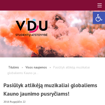
Open 
LT
EN
Apie mus
Titulinis
Visos naujienos
Pasiūlyk atlikėją muzikaliai
globaliems Kauno ja...
Studentams
Pasiūlyk atlikėją muzikaliai globaliems
Kauno jaunimo pusryčiams!
Studentų atstovai
2016 Rugpjūčio 22