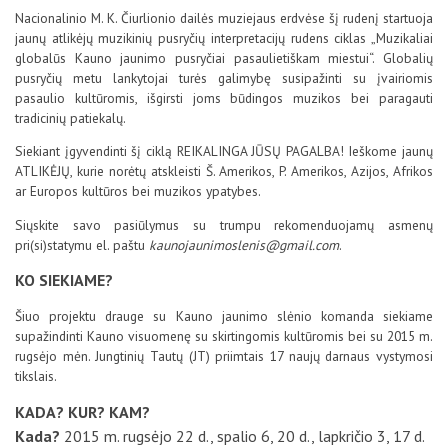
D.U.K
Nacionalinio M. K. Čiurlionio dailės muziejaus erdvėse šį rudenį startuoja
jaunų atlikėjų muzikinių pusryčių interpretacijų rudens ciklas „Muzikaliai
globalūs Kauno jaunimo pusryčiai pasaulietiškam miestui“. Globalių
pusryčių metu lankytojai turės galimybę susipažinti su įvairiomis
Kontaktai
pasaulio kultūromis, išgirsti joms būdingos muzikos bei paragauti
tradicinių patiekalų.
Siekiant įgyvendinti šį ciklą REIKALINGA JŪSŲ PAGALBA! Ieškome jaunų
ATLIKĖJŲ, kurie norėtų atskleisti Š. Amerikos, P. Amerikos, Azijos, Afrikos
ar Europos kultūros bei muzikos ypatybes.
Siųskite savo pasiūlymus su trumpu rekomenduojamų asmenų
pri(si)statymu el. paštu
kaunojaunimoslenis@gmail.com
.
KO SIEKIAME?
Šiuo projektu drauge su Kauno jaunimo slėnio komanda siekiame
Privatumo politika
supažindinti Kauno visuomenę su skirtingomis kultūromis bei su 2015 m.
rugsėjo mėn. Jungtinių Tautų (JT) priimtais 17 naujų darnaus vystymosi
tikslais.
KADA? KUR? KAM?
Kada?
2015 m. rugsėjo 22 d., spalio 6, 20 d., lapkričio 3, 17 d.