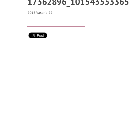
17362896_101543553365
2018 Vasario 22