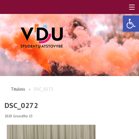
Open 
LT
EN
Apie mus
Titulinis
DSC_0272
Studentams
DSC_0272
2020 Gruodžio 13
Studentų atstovai