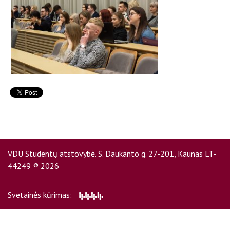
D.U.K
Kontaktai
VDU Studentų atstovybė. S. Daukanto g. 27-201, Kaunas LT-
44249 ® 2026
Privatumo politika
Svetainės kūrimas: