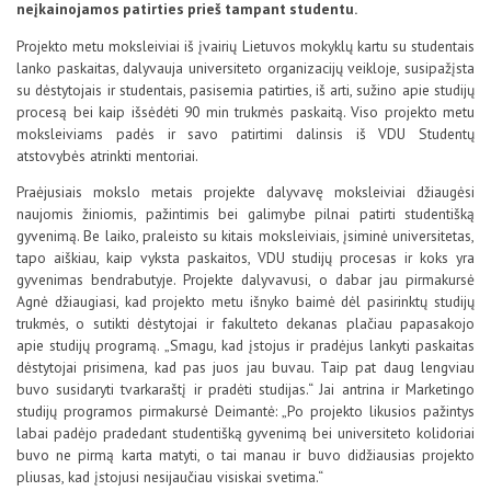
neįkainojamos patirties prieš tampant studentu.
Projekto metu moksleiviai iš įvairių Lietuvos mokyklų kartu su studentais
lanko paskaitas, dalyvauja universiteto organizacijų veikloje, susipažįsta
su dėstytojais ir studentais, pasisemia patirties, iš arti, sužino apie studijų
procesą bei kaip išsėdėti 90 min trukmės paskaitą. Viso projekto metu
moksleiviams padės ir savo patirtimi dalinsis iš VDU Studentų
atstovybės atrinkti mentoriai.
Praėjusiais mokslo metais projekte dalyvavę moksleiviai džiaugėsi
naujomis žiniomis, pažintimis bei galimybe pilnai patirti studentišką
gyvenimą. Be laiko, praleisto su kitais moksleiviais, įsiminė universitetas,
tapo aiškiau, kaip vyksta paskaitos, VDU studijų procesas ir koks yra
gyvenimas bendrabutyje. Projekte dalyvavusi, o dabar jau pirmakursė
Agnė džiaugiasi, kad projekto metu išnyko baimė dėl pasirinktų studijų
trukmės, o sutikti dėstytojai ir fakulteto dekanas plačiau papasakojo
apie studijų programą. „Smagu, kad įstojus ir pradėjus lankyti paskaitas
dėstytojai prisimena, kad pas juos jau buvau. Taip pat daug lengviau
buvo susidaryti tvarkaraštį ir pradėti studijas.“ Jai antrina ir Marketingo
studijų programos pirmakursė Deimantė: „Po projekto likusios pažintys
labai padėjo pradedant studentišką gyvenimą bei universiteto kolidoriai
buvo ne pirmą karta matyti, o tai manau ir buvo didžiausias projekto
pliusas, kad įstojusi nesijaučiau visiskai svetima.“