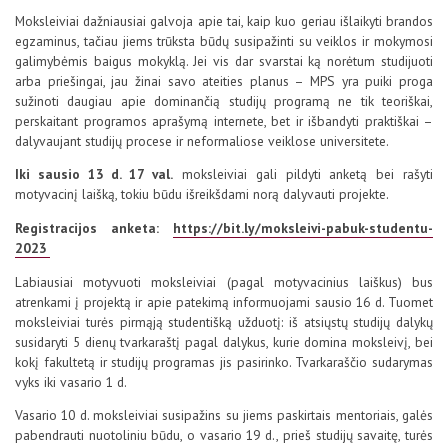
Moksleiviai dažniausiai galvoja apie tai, kaip kuo geriau išlaikyti brandos
egzaminus, tačiau jiems trūksta būdų susipažinti su veiklos ir mokymosi
galimybėmis baigus mokyklą. Jei vis dar svarstai ką norėtum studijuoti
arba priešingai, jau žinai savo ateities planus – MPS yra puiki proga
sužinoti daugiau apie dominančią studijų programą ne tik teoriškai,
perskaitant programos aprašymą internete, bet ir išbandyti praktiškai –
dalyvaujant studijų procese ir neformaliose veiklose universitete.
Iki sausio 13 d. 17 val.
moksleiviai gali pildyti anketą bei rašyti
motyvacinį laišką, tokiu būdu išreikšdami norą dalyvauti projekte.
Registracijos anketa:
https://bit.ly/moksleivi-pabuk-studentu-
2023
Labiausiai motyvuoti moksleiviai (pagal motyvacinius laiškus) bus
atrenkami į projektą ir apie patekimą informuojami sausio 16 d. Tuomet
moksleiviai turės pirmąją studentišką užduotį: iš atsiųstų studijų dalykų
susidaryti 5 dienų tvarkaraštį pagal dalykus, kurie domina moksleivį, bei
kokį fakultetą ir studijų programas jis pasirinko. Tvarkaraščio sudarymas
vyks iki vasario 1 d.
Vasario 10 d. moksleiviai susipažins su jiems paskirtais mentoriais, galės
pabendrauti nuotoliniu būdu, o vasario 19 d., prieš studijų savaitę, turės