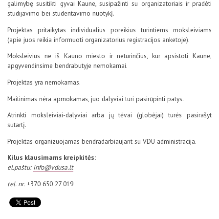
galimybę susitikti gyvai Kaune, susipažinti su organizatoriais ir pradėti
studijavimo bei studentavimo nuotykį.
Projektas pritaikytas individualius poreikius turintiems moksleiviams
(apie juos reikia informuoti organizatorius registracijos anketoje).
Moksleivius ne iš Kauno miesto ir neturinčius, kur apsistoti Kaune,
apgyvendinsime bendrabutyje nemokamai.
Projektas yra nemokamas.
Maitinimas nėra apmokamas, juo dalyviai turi pasirūpinti patys.
Atrinkti moksleiviai-dalyviai arba jų tėvai (globėjai) turės pasirašyt
sutartį.
Projektas organizuojamas bendradarbiaujant su VDU administracija.
Kilus klausimams kreipkitės:
el.paštu:
info@vdusa.lt
tel. nr.
+370 650 27 019