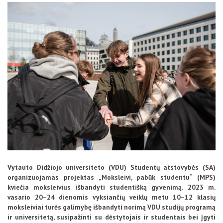
D.U.K
Kontaktai
Privatumo politika
Vytauto Didžiojo universiteto (VDU) Studentų atstovybės (SA)
organizuojamas projektas „Moksleivi, pabūk studentu“ (MPS)
kviečia moksleivius išbandyti studentišką gyvenimą. 2023 m.
vasario 20–24 dienomis vyksiančių veiklų metu 10–12 klasių
moksleiviai turės galimybę išbandyti norimą VDU studijų programą
ir universitetą, susipažinti su dėstytojais ir studentais bei įgyti