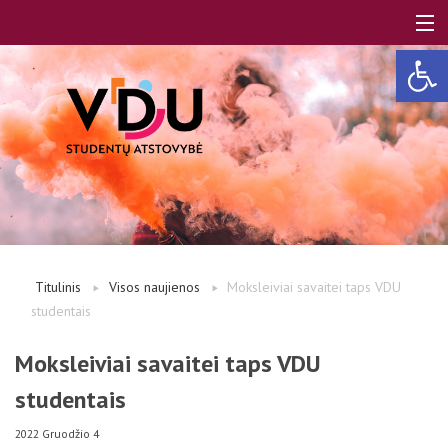
Open 
LT
EN
Apie mus
Titulinis
Visos naujienos
Moksleiviai savaitei taps VDU
studentais
Studentams
Moksleiviai savaitei taps VDU
studentais
Studentų atstovai
2022 Gruodžio 4