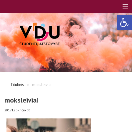
Open 
LT
EN
Apie mus
Titulinis
moksleiviai
Studentams
moksleiviai
2017 Lapkričio 30
Studentų atstovai