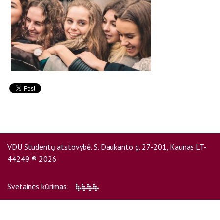
D.U.K
Kontaktai
VDU Studentų atstovybė. S. Daukanto g. 27-201, Kaunas LT-
44249 ® 2026
Privatumo politika
Svetainės kūrimas: