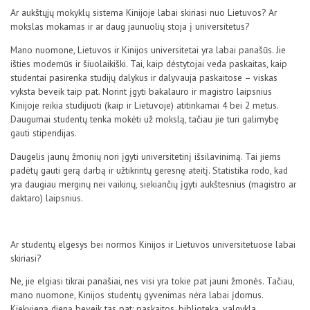
Ar aukštųjų mokyklų sistema Kinijoje labai skiriasi nuo Lietuvos? Ar
mokslas mokamas ir ar daug jaunuolių stoja į universitetus?
Mano nuomone, Lietuvos ir Kinijos universitetai yra labai panašūs. Jie
išties modernūs ir šiuolaikiški. Tai, kaip dėstytojai veda paskaitas, kaip
studentai pasirenka studijų dalykus ir dalyvauja paskaitose – viskas
vyksta beveik taip pat. Norint įgyti bakalauro ir magistro laipsnius
Kinijoje reikia studijuoti (kaip ir Lietuvoje) atitinkamai 4 bei 2 metus.
Daugumai studentų tenka mokėti už mokslą, tačiau jie turi galimybę
gauti stipendijas.
Daugelis jaunų žmonių nori įgyti universitetinį išsilavinimą. Tai jiems
padėtų gauti gerą darbą ir užtikrintų geresnę ateitį. Statistika rodo, kad
yra daugiau merginų nei vaikinų, siekiančių įgyti aukštesnius (magistro ar
daktaro) laipsnius.
Ar studentų elgesys bei normos Kinijos ir Lietuvos universitetuose labai
skiriasi?
Ne, jie elgiasi tikrai panašiai, nes visi yra tokie pat jauni žmonės. Tačiau,
mano nuomone, Kinijos studentų gyvenimas nėra labai įdomus.
Kiekvieną dieną beveik tas pat: paskaitos, biblioteka, valgykla,