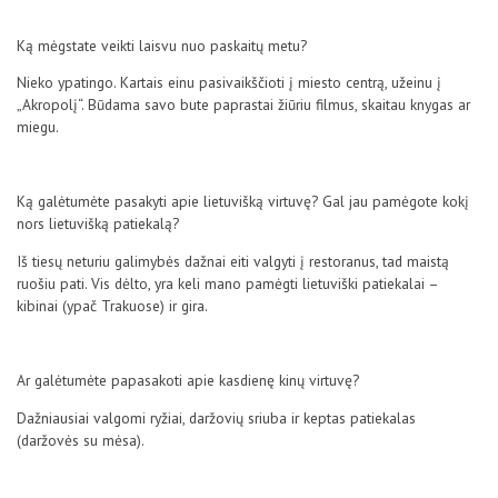
Ką mėgstate veikti laisvu nuo paskaitų metu?
Nieko ypatingo. Kartais einu pasivaikščioti į miesto centrą, užeinu į
„Akropolį“. Būdama savo bute paprastai žiūriu filmus, skaitau knygas ar
miegu.
Ką galėtumėte pasakyti apie lietuvišką virtuvę? Gal jau pamėgote kokį
nors lietuvišką patiekalą?
Iš tiesų neturiu galimybės dažnai eiti valgyti į restoranus, tad maistą
ruošiu pati. Vis dėlto, yra keli mano pamėgti lietuviški patiekalai –
kibinai (ypač Trakuose) ir gira.
Ar galėtumėte papasakoti apie kasdienę kinų virtuvę?
Dažniausiai valgomi ryžiai, daržovių sriuba ir keptas patiekalas
(daržovės su mėsa).