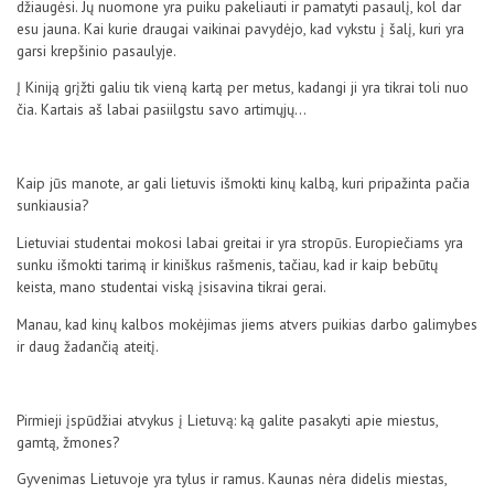
džiaugėsi. Jų nuomone yra puiku pakeliauti ir pamatyti pasaulį, kol dar
esu jauna. Kai kurie draugai vaikinai pavydėjo, kad vykstu į šalį, kuri yra
garsi krepšinio pasaulyje.
Į Kiniją grįžti galiu tik vieną kartą per metus, kadangi ji yra tikrai toli nuo
čia. Kartais aš labai pasiilgstu savo artimųjų…
Kaip jūs manote, ar gali lietuvis išmokti kinų kalbą, kuri pripažinta pačia
sunkiausia?
Lietuviai studentai mokosi labai greitai ir yra stropūs. Europiečiams yra
sunku išmokti tarimą ir kiniškus rašmenis, tačiau, kad ir kaip bebūtų
keista, mano studentai viską įsisavina tikrai gerai.
Manau, kad kinų kalbos mokėjimas jiems atvers puikias darbo galimybes
ir daug žadančią ateitį.
Pirmieji įspūdžiai atvykus į Lietuvą: ką galite pasakyti apie miestus,
gamtą, žmones?
Gyvenimas Lietuvoje yra tylus ir ramus. Kaunas nėra didelis miestas,