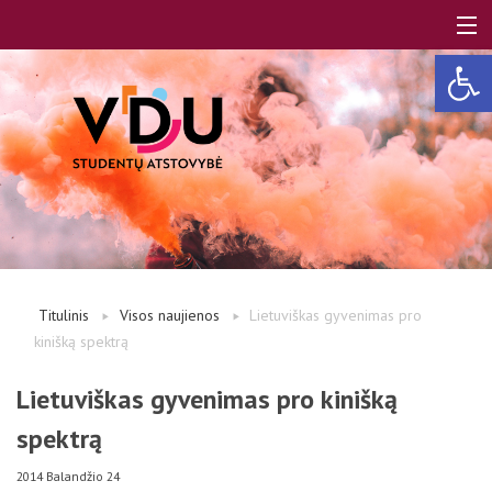
Open 
LT
EN
Apie mus
Titulinis
Visos naujienos
Lietuviškas gyvenimas pro
kinišką spektrą
Studentams
Lietuviškas gyvenimas pro kinišką
spektrą
Studentų atstovai
2014 Balandžio 24