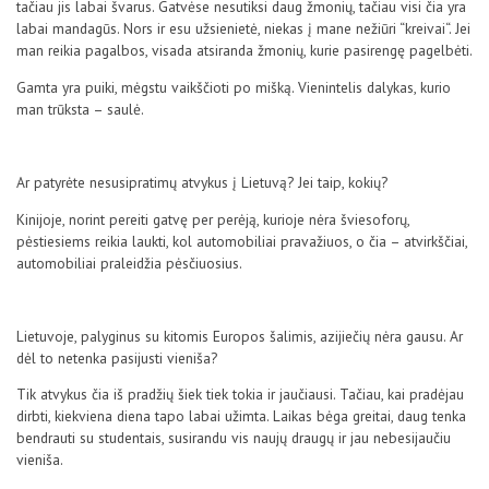
tačiau jis labai švarus. Gatvėse nesutiksi daug žmonių, tačiau visi čia yra
labai mandagūs. Nors ir esu užsienietė, niekas į mane nežiūri “kreivai“. Jei
man reikia pagalbos, visada atsiranda žmonių, kurie pasirengę pagelbėti.
Gamta yra puiki, mėgstu vaikščioti po mišką. Vienintelis dalykas, kurio
man trūksta – saulė.
Ar patyrėte nesusipratimų atvykus į Lietuvą? Jei taip, kokių?
Kinijoje, norint pereiti gatvę per perėją, kurioje nėra šviesoforų,
pėstiesiems reikia laukti, kol automobiliai pravažiuos, o čia – atvirkščiai,
automobiliai praleidžia pėsčiuosius.
Lietuvoje, palyginus su kitomis Europos šalimis, azijiečių nėra gausu. Ar
dėl to netenka pasijusti vieniša?
Tik atvykus čia iš pradžių šiek tiek tokia ir jaučiausi. Tačiau, kai pradėjau
dirbti, kiekviena diena tapo labai užimta. Laikas bėga greitai, daug tenka
bendrauti su studentais, susirandu vis naujų draugų ir jau nebesijaučiu
vieniša.