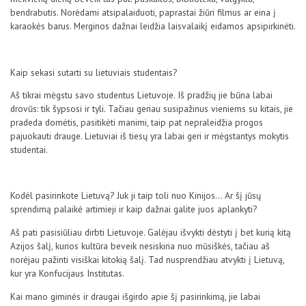
bendrabutis. Norėdami atsipalaiduoti, paprastai žiūri filmus ar eina į
karaokės barus. Merginos dažnai leidžia laisvalaikį eidamos apsipirkinėti.
Kaip sekasi sutarti su lietuviais studentais?
Aš tikrai mėgstu savo studentus Lietuvoje. Iš pradžių jie būna labai
drovūs: tik šypsosi ir tyli. Tačiau geriau susipažinus vieniems su kitais, jie
pradeda domėtis, pasitikėti manimi, taip pat nepraleidžia progos
pajuokauti drauge. Lietuviai iš tiesų yra labai geri ir mėgstantys mokytis
studentai.
Kodėl pasirinkote Lietuvą? Juk ji taip toli nuo Kinijos… Ar šį jūsų
sprendimą palaikė artimieji ir kaip dažnai galite juos aplankyti?
Aš pati pasisiūliau dirbti Lietuvoje. Galėjau išvykti dėstyti į bet kurią kitą
Azijos šalį, kurios kultūra beveik nesiskiria nuo mūsiškės, tačiau aš
norėjau pažinti visiškai kitokią šalį. Tad nusprendžiau atvykti į Lietuvą,
kur yra Konfucijaus Institutas.
Kai mano giminės ir draugai išgirdo apie šį pasirinkimą, jie labai