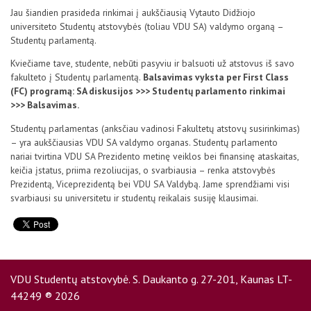
D.U.K
Jau šiandien prasideda rinkimai į aukščiausią Vytauto Didžiojo
universiteto Studentų atstovybės (toliau VDU SA) valdymo organą –
Studentų parlamentą.
Kontaktai
Kviečiame tave, studente, nebūti pasyviu ir balsuoti už atstovus iš savo
fakulteto į Studentų parlamentą.
Balsavimas vyksta per First Class
(FC) programą: SA diskusijos >>> Studentų parlamento rinkimai
>>> Balsavimas.
Studentų parlamentas (anksčiau vadinosi Fakultetų atstovų susirinkimas)
– yra aukščiausias VDU SA valdymo organas. Studentų parlamento
nariai tvirtina VDU SA Prezidento metinę veiklos bei finansinę ataskaitas,
keičia įstatus, priima rezoliucijas, o svarbiausia – renka atstovybės
Prezidentą, Viceprezidentą bei VDU SA Valdybą. Jame sprendžiami visi
svarbiausi su universitetu ir studentų reikalais susiję klausimai.
Privatumo politika
VDU Studentų atstovybė. S. Daukanto g. 27-201, Kaunas LT-
44249 ® 2026