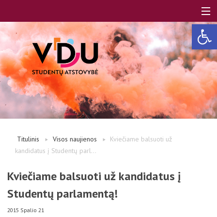
Open 
LT
EN
Apie mus
Titulinis
Visos naujienos
Kviečiame balsuoti už
kandidatus į Studentų parl...
Studentams
Kviečiame balsuoti už kandidatus į
Studentų parlamentą!
Studentų atstovai
2015 Spalio 21