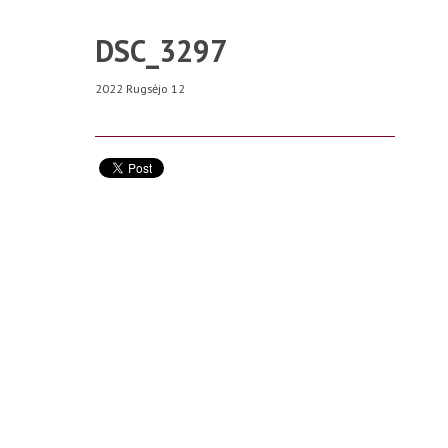
DSC_3297
2022 Rugsėjo 12