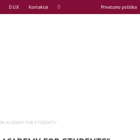
D.U.K
Kontaktai
Privatumo politika
ą
A, B dalykai
Rekvizitai
P)
Akademinės atostogos
Atstovybės biuras
Apeliacinių prašymų teikimas
komitetai (SPK)
Bendrabučiai
komisija
COVID-19
ntas
Egzaminų ir kolokviumų perlaikymas
Emocinė pagalba
bos
Gretutinės studijos
TION ACADEMY FOR STUDENTS”
Kreditai