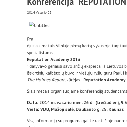
Konferencija “REPUTATIO
2014 Vasario 25
Pr
a
ėjusiais metais Vilniuje pirmą kartą vykusioje tarpta
specialistams „
Reputation Academy 2013
” dalyvavo geriausi savo sričių ekspertai iš Lietuvos be
išskirtinių kalbėtojų buvo ir viešųjų ryšių guru Paul 
The Holmes Report
įkūrėjas. „
Reputation Academy
Šiais metais organizuojame konferenciją studentams
Data: 2014 m. vasario mėn. 26 d. (trečiadienį, 9.3
Vieta: VDU, Mažoji salė, Daukanto g. 28, Kaunas
Visą informaciją su programa galite rasti šioje nuoro