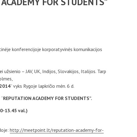
N ACADEMY FOR STUDENTS”
Mokestis už studijas
Individualūs poreikiai
Registracija į dalykus
Skolos
utinėje konferencijoje korporatyvinės komunikacijos
Stipendijos ir lengvatos
i užsienio – JAV, UK, Indijos, Slovakijos, Italijos. Tarp
Holmes,
 2014
” vyks Rygoje lapkričio mėn. 6 d.
 “
REPUTATION ACADEMY FOR STUDENTS”.
0-13.45 val.)
doje:
http://meetpoint.lt/reputation-academy-for-