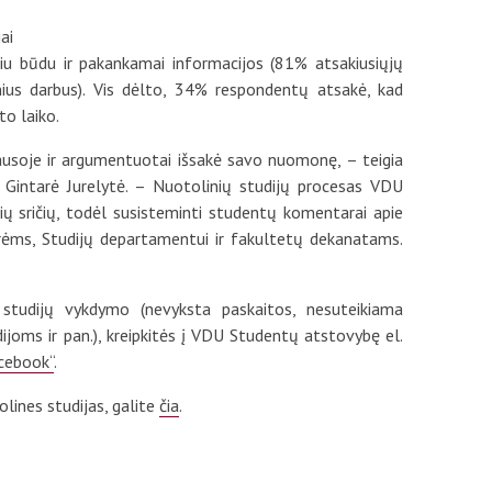
ai
u būdu ir pakankamai informacijos (81% atsakiusiųjų
nius darbus). Vis dėlto, 34% respondentų atsakė, kad
to laiko.
ausoje ir argumentuotai išsakė savo nuomonę, – teigia
Gintarė Jurelytė. – Nuotolinių studijų procesas VDU
nių sričių, todėl susisteminti studentų komentarai apie
ktorėms, Studijų departamentui ir fakultetų dekanatams.
 studijų vykdymo (nevyksta paskaitos, nesuteikiama
ijoms ir pan.), kreipkitės į VDU Studentų atstovybę el.
cebook“
.
lines studijas, galite
čia
.