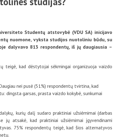
tolines studijas?
Mokestis už studijas
Individualūs poreikiai
iversiteto Studentų atstovybė (VDU SA) inicijavo
Registracija į dalykus
udentų nuomone, vyksta studijos nuotoliniu būdu, su
oje dalyvavo 813 respondentų, iš jų daugiausia –
Skolos
Stipendijos ir lengvatos
tų teigė, kad dėstytojai sėkmingai organizuoja vaizdo
Daugiau nei pusė (51%) respondentų tvirtina, kad
etu: dingsta garsas, prasta vaizdo kokybė, sunkumai
alykų, kurių dalį sudaro praktiniai užsiėmimai (darbas
puse jų atsakė, kad praktiniai užsiėmimai įgyvendinami
atyvas. 75% respondentų teigė, kad šios alternatyvos
metu.