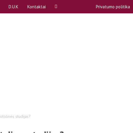
D.U.K
Kontaktai
Privatumo politika
ą
A, B dalykai
Rekvizitai
P)
Akademinės atostogos
Atstovybės biuras
Apeliacinių prašymų teikimas
komitetai (SPK)
Bendrabučiai
komisija
COVID-19
ntas
Egzaminų ir kolokviumų perlaikymas
Emocinė pagalba
bos
Gretutinės studijos
otolines studijas?
Kreditai