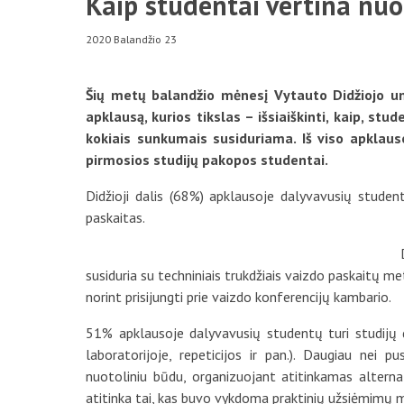
Kaip studentai vertina nuo
2020 Balandžio 23
Šių metų balandžio mėnesį Vytauto Didžiojo un
apklausą, kurios tikslas – išsiaiškinti, kaip, st
kokiais sunkumais susiduriama.
Iš viso apklaus
pirmosios studijų pakopos studentai.
Didžioji dalis (68%) apklausoje dalyvavusių studen
paskaitas.
susiduria su techniniais trukdžiais vaizdo paskaitų m
norint prisijungti prie vaizdo konferencijų kambario.
51% apklausoje dalyvavusių studentų turi studijų d
laboratorijoje, repeticijos ir pan.). Daugiau nei 
nuotoliniu būdu, organizuojant atitinkamas altern
atitinka tai, kas buvo vykdoma praktinių užsiėmimų 