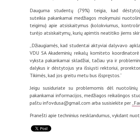
Dauguma studentų (79%) teigia, kad dėstytoj
suteikia pakankamai medžiagos mokymuisi nuotolini
teigimu) apie atsiskaitymus (kolokviumus, kontroli
turėjo atsiskaitymų, kurių apimtis neatitiko jiems skir
„Džiaugiamės, kad studentai aktyviai dalyvavo apkl
VDU SA Akademinių reikalų komiteto koordinatorė 
vyksta pakankamai skladžiai, tačiau yra ir problemi
dalykus ir dėstytojus yra išsiųsti rektoriui, prore
Tikimės, kad jos greitu metu bus išspręstos.“
Jeigu susiduriate su problemomis dėl nuotolinių
pakankamai informacijos, medžiagos reikalingos stud
paštu infovdusa@gmail.com arba susisiekite per
„Fa
Pranešti apie techninius nesklandumus, vykdant nuoto