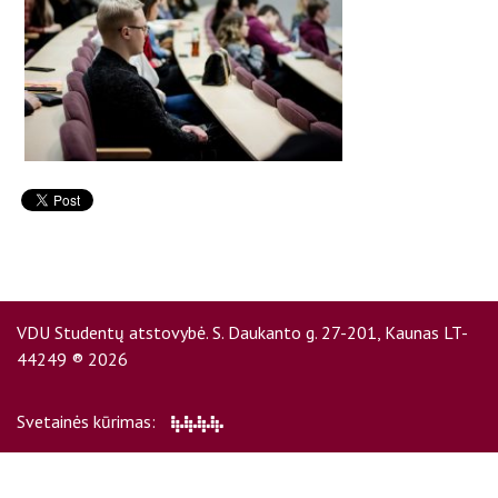
D.U.K
Kontaktai
VDU Studentų atstovybė. S. Daukanto g. 27-201, Kaunas LT-
44249 ® 2026
Privatumo politika
Svetainės kūrimas: