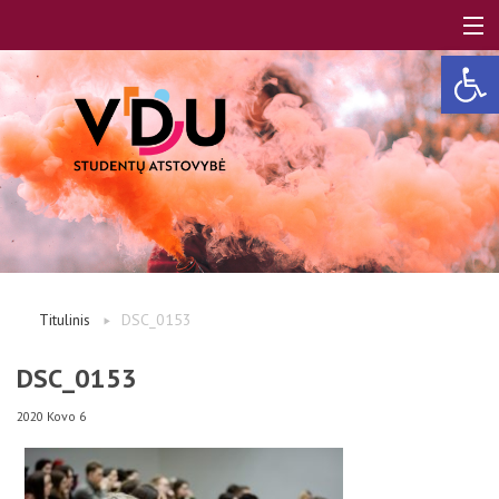
Open 
LT
EN
Apie mus
Titulinis
DSC_0153
Studentams
DSC_0153
2020 Kovo 6
Studentų atstovai