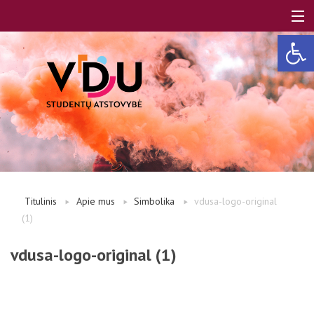
Open 
LT
EN
Apie mus
Titulinis
Apie mus
Simbolika
vdusa-logo-original
(1)
Studentams
vdusa-logo-original (1)
Studentų atstovai