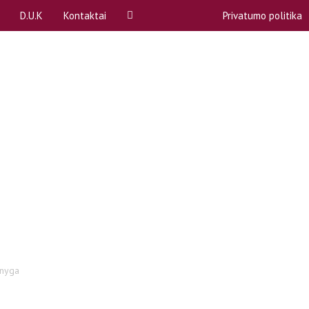
D.U.K
Kontaktai
Privatumo politika
ą
A, B dalykai
Rekvizitai
P)
Akademinės atostogos
Atstovybės biuras
Apeliacinių prašymų teikimas
komitetai (SPK)
Bendrabučiai
komisija
COVID-19
ntas
Egzaminų ir kolokviumų perlaikymas
Emocinė pagalba
bos
Gretutinės studijos
knyga
Kreditai