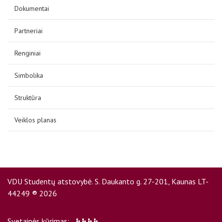
D.U.K
Dokumentai
Partneriai
Kontaktai
Renginiai
Simbolika
Struktūra
Veiklos planas
Privatumo politika
VDU Studentų atstovybė. S. Daukanto g. 27-201, Kaunas LT-
44249 ® 2026
Svetainės kūrimas: