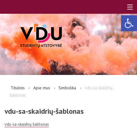
Open 
LT
EN
Apie mus
Titulinis
Apie mus
Simbolika
vdu-sa-skaidrių-
šablonas
Studentams
vdu-sa-skaidrių-šablonas
Studentų atstovai
vdu-sa-skaidrių-šablonas