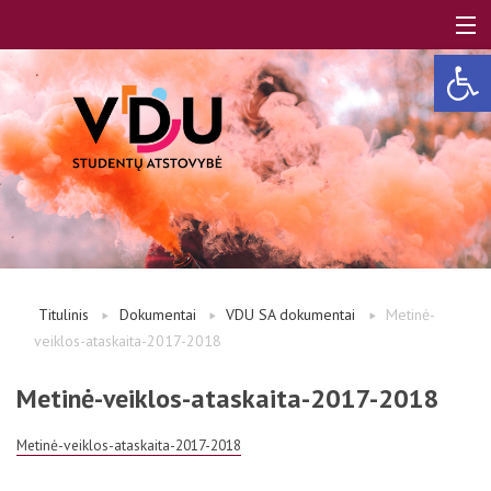
Open 
LT
EN
Apie mus
Titulinis
Dokumentai
VDU SA dokumentai
Metinė-
veiklos-ataskaita-2017-2018
Studentams
Metinė-veiklos-ataskaita-2017-2018
Studentų atstovai
Metinė-veiklos-ataskaita-2017-2018