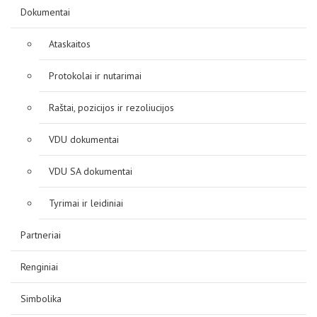
D.U.K
Dokumentai
Ataskaitos
Kontaktai
Protokolai ir nutarimai
Raštai, pozicijos ir rezoliucijos
VDU dokumentai
VDU SA dokumentai
Tyrimai ir leidiniai
Privatumo politika
Partneriai
Renginiai
Simbolika