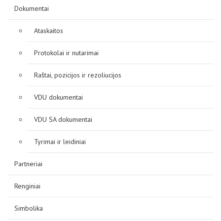
D.U.K
Dokumentai
Ataskaitos
Kontaktai
Protokolai ir nutarimai
Raštai, pozicijos ir rezoliucijos
VDU dokumentai
VDU SA dokumentai
Tyrimai ir leidiniai
Privatumo politika
Partneriai
Renginiai
Simbolika