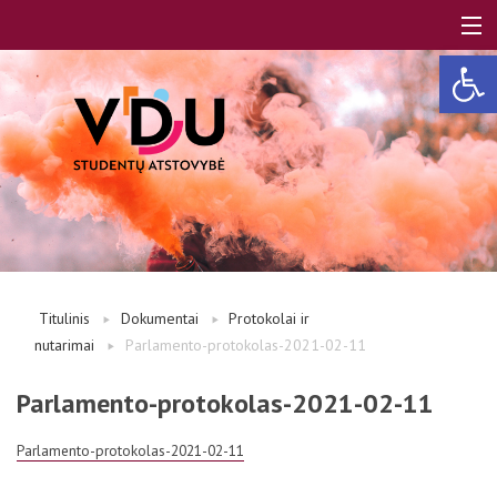
Open 
LT
EN
Apie mus
Titulinis
Dokumentai
Protokolai ir
nutarimai
Parlamento-protokolas-2021-02-11
Studentams
Parlamento-protokolas-2021-02-11
Studentų atstovai
Parlamento-protokolas-2021-02-11