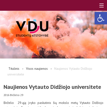
Open 
LT
EN
Apie mus
Titulinis
Visos naujienos
Naujienos Vytauto Didžiojo
universitete
Studentams
Naujienos Vytauto Didžiojo universitete
Studentų atstovai
2016 Birželio 29
Birželio 29-ąją įvyko paskutinis šių mokslo metų Vytauto Didžiojo