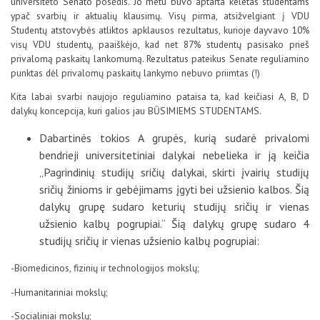
universiteto Senato posėdis. Jo metu buvo aptarta keletas studentams
D.U.K
ypač svarbių ir aktualių klausimų. Visų pirma, atsižvelgiant į VDU
Studentų atstovybės atliktos apklausos rezultatus, kurioje dayvavo 10%
visų VDU studentų, paaiškėjo, kad net 87% studentų pasisako prieš
privalomą paskaitų lankomumą. Rezultatus pateikus Senate reguliamino
Kontaktai
punktas dėl privalomų paskaitų lankymo nebuvo priimtas (!)
Kita labai svarbi naujojo reguliamino pataisa ta, kad keičiasi A, B, D
dalykų koncepcija, kuri galios jau BŪSIMIEMS STUDENTAMS.
Dabartinės tokios A grupės, kurią sudarė privalomi
bendrieji universitetiniai dalykai nebelieka ir ją keičia
„Pagrindinių studijų sričių dalykai, skirti įvairių studijų
sričių žinioms ir gebėjimams įgyti bei užsienio kalbos. Šią
dalykų grupę sudaro keturių studijų sričių ir vienas
užsienio kalbų pogrupiai.“ Šią dalykų grupę sudaro 4
Privatumo politika
studijų sričių ir vienas užsienio kalbų pogrupiai:
-Biomedicinos, fizinių ir technologijos mokslų;
-Humanitariniai mokslų;
-Socialiniai mokslų;