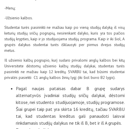
-Menų;
-Užsienio kalbos.
Studentai turės pasirinkti ne mažiau kaip po vieną studijų dalyką iš visų
keturių studijų sričių pogrupių, nesirenkant dalyko, kuris yra tos pačios
studijų krypties, kaip ir jo studijuojama studijų programa. Kaip ir iki šiol, A
grupės dalykus studentai turės išklausyti per pirmus dvejus studijų
metus.
Iš užsienio kalbų pogrupio, kurį sudaro privalomi anglų kalbos bei kitų
Universitete dėstomų užsienio kalbų studijų dalykai, studentas turės
pasirinkti ne mažiau kaip 12 kreditų. SVARBU tai, kad būsimi studentai
privalės pasiekti C1 anglų kalbos žinių lygį (iki šiol buvo B2 lygis).
Pagal naujas pataisas dabar B grupę sudarys
alternatyvūs įvadiniai studijų sričių dalykai, dėstomi
kitose, nei studento studijuojamoje, studijų programose.
Šiai grupei taip pat yra skirta 16 kreditų, tačiau SVARBU
tai, kad studentas kreditus gali panaudoti laisvai
rinkdamasis studijų dalykus ne tik iš B, bet ir iš A grupės.