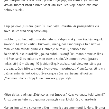
kitokia, tuomet istorija buvo visai kita. Bet Lietuvoje adaptuotis man
nebuvo sunku.
Kaip pavyko „susidraugauti“ su lietuvišku maistu? Ar pasigendate čia
savo šalies tradicinių patiekalų?
Problemų su lietuvišku maistu neturiu. Valgau viską: nuo kiaulės kojų iki
šakočio. Aš ypač vertinu burokėlių meną, nes Prancūzijoje ta daržovė
man visada atrodė grubi, o Lietuvoje burokėlių sriuboje bei
šaltibarščiuose burokėlis įgauna subtilų skonį! Dėl mano prancūziškos
bei šveicariškos kultūros man trūksta sūrio. Visuomet buvau įpratęs
rinktis sūrį iš maždaug 40 įvairių rūšių. Nesakau, kad Lietuvos sūris yra
blogas, tačiau trūksta skonių įvairovės. Importuotas Prancūzijos sūris yra
dažnai antrinės kokybės, o Šveicarijos sūris yra žiauriai išluoštas
„Maximos“ darbuotojų, kurie nemoka jų pjaustyti…
Mūsų skiltis vadinasi „Dėstytojas irgi žmogus“. Kaip vertinate tokį teiginį?
Ar už universiteto ribų galima pamatyti visai kitokį jūsų charakterį?
Manau, jog tai yra savaime aišku ir nereikia argumentuoti :). Nors, žinoma,