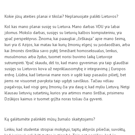
Kokie jūsų ateities planai ir tikslai? Neplanuojate palikti Lietuvos?
Kol kas mano planai susiję su Lietuva. Mano darbas VDU yra labai
įdomus. Mokslo darbas, susijęs su lietuvių kalbos kompiuteriniu, yra
ypač perspektyvus. Žinoma, kai paaugliai „čirškauja“ apie mano šeimą,
kuri yra iš Azijos, kai matau kai kurių žmonių elgesį su juodaodžiais, arba
kai žmonės išreiškia savo pyktį šmeižiant homoseksualus, lenkus,
musulmonus arba žydus, tuomet norisi buvimo laiką Lietuvoje
sutrumpinti. Ypač skaudu, dėl to, kad mano gyvenimas yra taip glaudžiai
susijęs su Lietuvos kova už nepriklausomybę ir integravimą į Europos
erdvę. Liūdna, kad lietuviai mane nors ir ugdė kaip pasaulio pilietį, bet
jiems ne visuomet pavyksta taip ugdyti saviškius. Tačiau vėliau
pagalvoju, kad visgi gerų žmonių čia yra daug ir, kad myliu Lietuvą. Netgi
klausau lietuvių sutartinių, kurios yra artimos mano širdžiai, prisimenu
Dzūkijos kaimus ir tuomet grįžta noras toliau čia gyventi.
Ką galėtumėte palinkėti mūsų žurnalo skaitytojams?
Linkiu, kad studentai stropiai mokytųsi, taptų aktyvūs piliečiai, suvoktų,