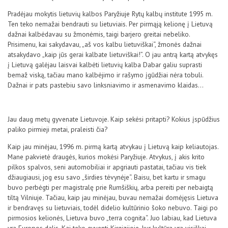
Pradėjau mokytis lietuvių kalbos Paryžiuje Rytų kalbų institute 1995 m.
Ten teko nemažai bendrauti su lietuviais. Per pirmąją kelionę į Lietuvą
dažnai kalbėdavau su žmonėmis, taigi barjero greitai nebeliko.
Prisimenu, kai sakydavau, „aš vos kalbu lietuviškai“, žmonės dažnai
atsakydavo „kaip jūs gerai kalbate lietuviškai!”. O jau antrą kartą atvykęs
į Lietuvą galėjau laisvai kalbėti lietuvių kalba Dabar galiu suprasti
bemaž viską, tačiau mano kalbėjimo ir rašymo įgūdžiai nėra tobuli.
Dažnai ir pats pastebiu savo linksniavimo ir asmenavimo klaidas…
Jau daug metų gyvenate Lietuvoje. Kaip sekėsi pritapti? Kokius įspūdžius
paliko pirmieji metai, praleisti čia?
Kaip jau minėjau, 1996 m. pirmą kartą atvykau į Lietuvą kaip keliautojas.
Mane pakvietė draugės, kurios mokėsi Paryžiuje. Atvykus, į akis krito
pilkos spalvos, seni automobiliai ir apgriauti pastatai, tačiau vis tiek
džiaugiausi, jog esu savo „širdies tėvynėje“. Baisu, bet kartu ir smagu
buvo perbėgti per magistralę prie Rumšiškių, arba pereiti per nebaigtą
tiltą Vilniuje. Tačiau, kaip jau minėjau, buvau nemažai domėjęsis Lietuva
ir bendravęs su lietuviais, todėl didelio kultūrinio šoko nebuvo. Taigi po
pirmosios kelionės, Lietuva buvo „terra cognita“. Juo labiau, kad Lietuva
yra Europos dalis. Kai teko gyventi Kirgizijoje, kur kultūra yra visiškai