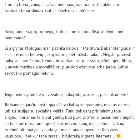
žmonių būna įvairių… Tačiau nemanau, kad mano charakteris po
paskaitų labai skiriasi. Gal esu šiek tiek santūresnis.
Kokių turite slaptų pomėgių, hobių, apie kuriuos Jūsų studentai net
nenumano?
Esu grynas filologas, man patinka kalbos ir literatūra. Dabar stengiuosi ir
siekiu išmokti lietuvių gestų kalbos, bet trūksta laiko… Mėgstu praleisti
laiką su savo šeima, bendrauti su draugais prie stalo, žiūrėti gerą filmą,
klausyti muzikos, pasivaikščioti, plaukioti ežeruose arba jūroje. Labai
savotiško pomėgio neturiu.
Jeigu nedėstytumėte universitete, kokią kitą profesiją pasirinktumėte?
Iki šiandien jaučiu nostalgiją dėstyti kalbą imigrantams, nes tas darbas
labiau susijęs su socialine veikla. Turiu tiek gerų prisiminimų toje
srityje… Turizmas taip pat galėtų būti puiki profesija, tačiau bendraujant
su turistais reikia turėti geležinius nervus, kurių, deja, neturiu. O kaip
poetinė alternatyva, visada yra mintis auginti gyvulius Kirgizijos
kalnuose… bet kur tada surasiu biblioteką ir greitą internetą…