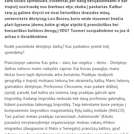
savo šiltais spinduliais, studentai, per daug nesijaudindami ir dar
D.U.K
truputį susitraukę nuo žvarbaus vėjo, skuba į paskaitas. Kažkur
tarp jų galime išvysti ne visai lietuviškos išvaizdos mūsų
universiteto dėstytoją Loic Boizou, kurio veide visuomet šviečia
plati šypsena. Įdomu, kokie gi vėjai atpūtė šį prancūziškos bei
Kontaktai
šveicariškos kultūros žmogų į VDU? Tuomet susipažinkime su juo iš
arčiau ir išsiaiškinkime.
Kodėl pasirinkote dėstytojo darbą? Kas paskatino priimti tokį
sprendimą?
Prancūzijoje sakoma: Kas geba – daro, kas negeba – dėsto… Dėstytojo
darbas nebuvo mano vaikystės sapnas. Kai buvau paauglys, mano
tikslas buvo tapti diplomatu arba žurnalistu. Pradėjau studijuoti
geografiją ir truputį mokiausi lietuvių bei ukrainiečių kalbų. Mano lietuvių
gramatikos dėstytojas, Profesorius Chicouene, man padarė didžiulį
įspūdį: parodė, kad kalba yra sistema, taigi pradėjau galvoti apie
lingvistiką. Kadangi lingvistika neduoda tiek daug profesiniu galimybių,
Privatumo politika
būtent pasirinkau taikomąją lingvistiką. Taigi ketvirtame kurse perėjau į
kompiuterinės lingvistikos magistrantūrą Rytų kalbų institute (INALCO).
Tais pačiais metais pradėjau savanoriauti „Autremonde“ (Kitoks
pasaulis) nevyriausybinėje organizacijoje: mokiau vakarų Afrikos
imigrantus (daugiausiai iš Malio ir Senegalo) prancūzų kalbos, ypač