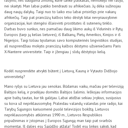
rašymo, nes dauguma žmonių, kurie lankė paskaitas, nemokėjo nei rašyti,
nei skaityti. Man labai patiko bendrauti su afrikiečiais. Jų dėka sužinojau
daug naujų dalykų. Taigi nuo to laiko esu labai prisirišęs prie vakarų
afrikiečių. Taip pat prancūzų kalbos teko dėstyti kitai nevyriausybinei
organizacijai, kuri stengėsi išlaisvinti prostitutes iš sutenerių tinklo.
Darbas buvo sunkus, nes pamačiau daug likimo aukų iš Vidurinės ir Rytų
Europos (tarp jų kelias lietuves), iš Balkanų, Pietų Amerikos, Kinijos ir iš
Nigerijos. Taigi toliau tęsdamas savo kompiuterinės lingvistikos studijas,
aš nusprendžiau mokytis prancūzų kalbos dėstymo užsieniečiams Paris
X-Nanterre universitete. Taip ir įžengiau į slidų dėstytojo kelią.
Kodėl nusprendėte atvykti būtent į Lietuvą, Kauną ir Vytauto Didžiojo
universitetą?
Mano ryšys su Lietuva jau senokas. Būdamas vaiku, mačiau per televiziją
Baltijos kelią, ir pradėjau domėtis Baltijos šalimis. Ieškojau informacijos
apie baltų tautas, kur tik galėjau. Labai atidžiai sekiau įvykius, susijusius
su kova už nepriklausomybę. Praleidau valandų valandas prie radijo, kai
Tarybų Sąjungos kariuomenė puolė televizijos bokštą. Lietuvos
nepriklausomybės atkūrimas 1990 m., Lietuvos Respublikos
pripažinimas ir įstojimas į Europos Sąjungą man taip pat svarbūs
momentai. Iš dalies esu Sąjūdžio atžala! Todėl esu linkęs sakyti, kad