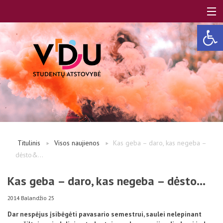
Open 
LT
EN
Apie mus
Titulinis
Visos naujienos
Kas geba – daro, kas negeba –
dėsto&...
Studentams
Kas geba – daro, kas negeba – dėsto…
Studentų atstovai
2014 Balandžio 25
Dar nespėjus įsibėgėti pavasario semestrui, saulei nelepinant