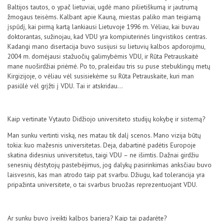
Baltijos tautos, o ypač lietuviai, ugdė mano pilietiškumą ir jautrumą
žmogaus teisėms. Kalbant apie Kauną, miestas paliko man teigiamą
įspūdį, kai pirmą kartą lankiausi Lietuvoje 1996 m. Vėliau, kai buvau
doktorantas, sužinojau, kad VDU yra kompiuterinės lingvistikos centras.
Kadangi mano disertacija buvo susijusi su lietuvių kalbos apdorojimu,
2004 m. domėjausi stažuočių galimybėmis VDU, ir Rūta Petrauskaitė
mane nuoširdžiai priėmė. Po to, praleidau tris su puse stebuklingų metų
Kirgizijoje, o vėliau vėl susisiekėme su Rūta Petrauskaite, kuri man
pasiūlė vėl grįžti į VDU. Tai ir atskridau…
Kaip vertinate Vytauto Didžiojo universiteto studijų kokybę ir sistemą?
Man sunku vertinti viską, nes matau tik dalį scenos. Mano vizija būtų
tokia: kuo mažesnis universitetas. Deja, dabartinė padėtis Europoje
skatina didesnius universitetus, taigi VDU – ne išimtis. Dažnai girdžiu
senesnių dėstytojų pastebėjimus, jog dalykų pasirinkimas anksčiau buvo
laisvesnis, kas man atrodo taip pat svarbu. Džiugu, kad tolerancija yra
pripažinta universitete, o tai svarbus bruožas reprezentuojant VDU.
Ar sunku buvo įveikti kalbos barjerą? Kaip tai padarėte?