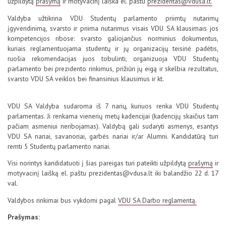
užpildytą
prašymą
ir motyvacinį laiška el. paštu
prezidentas@vdusa.lt.
Valdyba užtikrina VDU Studentų parlamento priimtų nutarimų
įgyvendinimą, svarsto ir priima nutarimus visais VDU SA klausimais jos
kompetencijos ribose: svarsto galiojančius norminius dokumentus,
kuriais reglamentuojama studentų ir jų organizacijų teisinė padėtis,
ruošia rekomendacijas juos tobulinti, organizuoja VDU Studentų
parlamento bei prezidento rinkimus, prižiūri jų eigą ir skelbia rezultatus,
svarsto VDU SA veiklos bei finansinius klausimus ir kt.
VDU SA Valdyba sudaroma iš 7 narių, kuriuos renka VDU Studentų
parlamentas. Ji renkama vienerių metų kadencijai (kadencijų skaičius tam
pačiam asmeniui neribojamas). Valdybą gali sudaryti asmenys, esantys
VDU SA nariai, savanoriai, garbės nariai ir/ar Alumni. Kandidatūrą turi
remti 5 Studentų parlamento nariai.
Visi norintys kandidatuoti į šias pareigas turi pateikti užpildytą
prašymą
ir
motyvacinį laišką el. paštu prezidentas@vdusa.lt iki balandžio 22 d. 17
val.
Valdybos rinkimai bus vykdomi pagal
VDU SA Darbo reglamentą.
Prašymas: