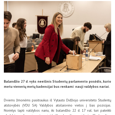
D.U.K
Kontaktai
Balandžio 27 d. vyks neeilinis Studentų parlamento posėdis, kurio
Privatumo politika
metu vienerių metų kadencijai bus renkami nauji valdybos nariai.
Dviems žmonėms pasitraukus iš Vytauto Didžiojo universiteto Studentų
atstovybės (VDU SA) Valdybos atsilaisvino vietos į šias pozicijas.
Norintys tapti valdybos nariu, iki balandžio 22 d. 17 val. turi pateikti