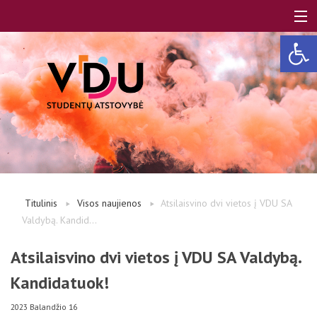
Open 
LT
EN
Apie mus
Titulinis
Visos naujienos
Atsilaisvino dvi vietos į VDU SA
Valdybą. Kandid...
Studentams
Atsilaisvino dvi vietos į VDU SA Valdybą.
Kandidatuok!
Studentų atstovai
2023 Balandžio 16